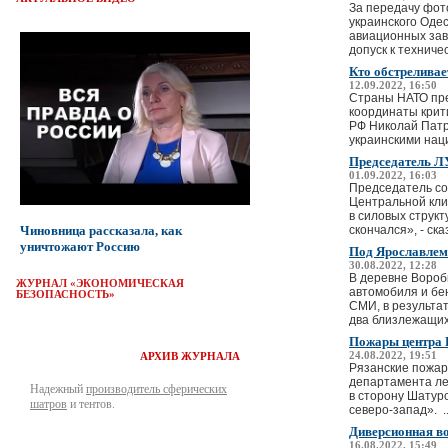
За передачу фот
украинского Одес
авиационных зав
допуск к техниче
Кто обстреливае
12.09.2022, 16:50
Страны НАТО пре
координаты крит
РФ Николай Патр
украинскими наци
Председатель Л
01.09.2022, 16:03
Председатель со
Центральной кли
в силовых струк
Чиновница рассказала, как
скончался», - ска
уничтожают Россию
Под Ярославлем
30.08.2022, 12:28
В деревне Вороб
ЖУРНАЛ «ЭКОНОМИЧЕСКАЯ
автомобиля и бе
БЕЗОПАСНОСТЬ»
СМИ, в результат
два близлежащих 
Пожары центра 
24.08.2022, 19:51
АРХИВ ЖУРНАЛА
Рязанские пожар
департамента ле
Надежный
производитель сферических
в сторону Шатурс
шатров
и тентов.
северо-запад». ..
Диверсионная во
16.08.2022, 15:49