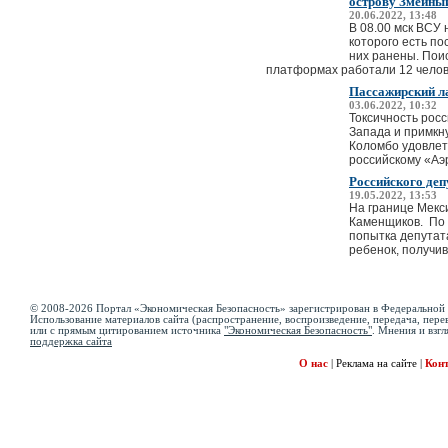
острову Змеины
20.06.2022, 13:48
В 08.00 мск ВСУ
которого есть п
них ранены. Пои
платформах работали 12 челов.
Пассажирский л
03.06.2022, 10:32
Токсичность рос
Запада и примкн
Коломбо удовлетв
российскому «Аэр
Российского деп
19.05.2022, 13:53
На границе Мекс
Каменщиков. По 
попытка депутата
ребенок, получив
© 2008-2026 Портал «Экономическая Безопасность» зарегистрирован в Федеральной 
Использование материалов сайта (распространение, воспроизведение, передача, перев
или с прямым цитированием источника
"Экономическая Безопасность"
. Мнения и взгл
поддержка сайта
О нас
|
Реклама на сайте
|
Кон