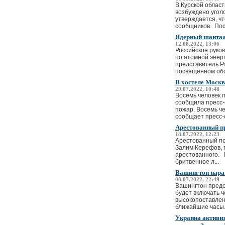
В Курской облас
возбуждено угол
утверждается, ч
сообщников. Пос
Ядерный шантаж
12.08.2022, 13:06
Российское руко
по атомной энер
представитель Р
посвященном обс
В хостеле Москв
29.07.2022, 10:48
Восемь человек п
сообщила пресс-
пожар. Восемь че
сообщает пресс-с
Арестованный пр
18.07.2022, 12:23
Арестованный по
Залим Керефов, 
арестованного.
бритвенное л...
Вашингтон наращ
08.07.2022, 22:49
Вашингтон предос
будет включать 
высокопоставлен
ближайшие часы.
Украина активиз