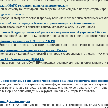
 июля в Пензе, после атаки беспилотников ВСУ, заполыхал очередной российс
фланг НАТО готовится принять ядерное оружие
ли за отмену конституционного запрета на размещение на территории страны
 сделают грязным
разрешить производство и продажу бензина и дизтоплива экологических клас
 потребовали передать Киеву замороженные российские финансы
ти к российско-украинскому конфликту стало очевидно изменяться. ...
краины Владимир Зеленский рассказал журналистам об украинской баллис
 Зеленский заявил, что Киев находится на завершающем этапе разработки с
абанов арестован по 159 статье УК РФ
йской столице адвокат Александр Карабанов арестован в Москве по подозрени
аскритиковал ограничения интернета в России
асперского» Евгений Касперский в интервью корреспонденту издания «Экспер
т от США комплекты JDAM-ER
Киеву комплектов «JDAM-ER», предназначенных для увеличения дальности и 
» открестилась от спойлеров чиновников и ещё раз обозначила свои позиц
ский Центризберком зарегистрировал федеральный список одной из старейши
исок включены 269 кандидатов, они разделены на 70 региональных групп, ещ
а выборы по одномандатным округам. На днях в интервью агентству...
роны Духа Анкориджа
нных дел РФ Сергей Лавров обозначил фактические похороны «Духа Анкоридж