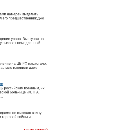
рамп намерен выделить
л его предшественник Джо
щение урана. Выступая на
му вызовет немедленный
вление на ЦБ РФ нарастало,
 настало говорили даже
ии
ь российским военным, их
ской больнице им. Н.А.
..
идаемо не вызвало волну
 торговой войны и