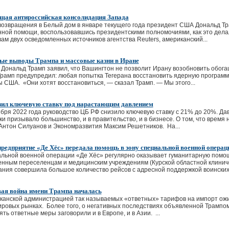
ая антироссийская консолидация Запада
возвращения в Белый дом в январе текущего года президент США Дональд Т
нной помощи, воспользовавшись президентскими полномочиями, как это дела
ам двух осведомленных источников агентства Reuters, американский...
е выводы Трампа и массовые казни в Иране
Дональд Трамп заявил, что Вашингтон не позволит Ирану возобновить обога
Трамп предупредил: любая попытка Тегерана восстановить ядерную програм
ы США. «Они хотят восстановиться, — сказал Трамп. — Мы этого...
зил ключевую ставку под нарастающим давлением
бря 2022 года руководство ЦБ РФ снизило ключевую ставку с 21% до 20%. Да
ки призывало большинство, и в правительство, и в бизнесе. О том, что время
Антон Силуанов и Экономразвития Максим Решетников. На...
предприятие «Де Хёс» передала помощь в зону специальной военной операц
альной военной операции «Де Хёс» регулярно оказывает гуманитарную помощ
нным переселенцам и медицинским учреждениям (Курской областной клиниче
ния совершила большое количество рейсов с адресной поддержкой воинских.
ая война имени Трампа началась
канской администрацией так называемых «ответных» тарифов на импорт ож
ровых рынках. Более того, о негативных последствиях объявленной Трампом
ть ответные меры заговорили и в Европе, и в Азии. ...