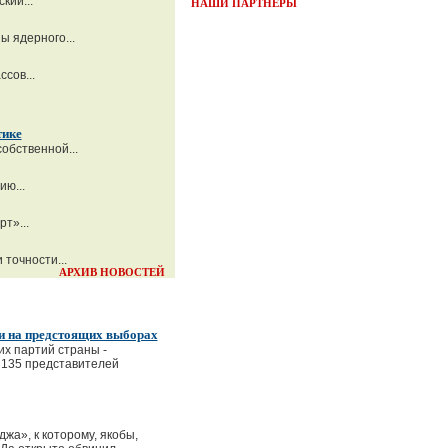
кий...
НАШИ ПАРТНЁРЫ
 ядерного...
сов...
тике
обственной...
ю...
т»...
точности...
АРХИВ НОВОСТЕЙ
ии на предстоящих выборах
х партий страны -
е 135 представителей
а», к которому, якобы,