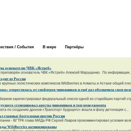
ествия / События
В мире
Партнёры
гача основателю ЧВК «Ястреб»
 приговорён основатель ЧВК «Ястреб» Алексей Марущенко. По информации..
ходит из России
крупных логистических комплексов Wildberries в Алматы и Астане общей пло
ко» открестилась от спойлеров чиновников и ещё раз обозначила свои поз
берком зарегистрировал федеральный список одной из старейших партий стр
удущего сгенерировал аресты чиновников и топ-менеджмента
кта по созданию дронов «Транспорт будущего» вошла в фазу детонации с...
ал главные боеголовки против России
пании - ВГТРК глава МИДа РФ Сергей Лавров прокомментировал условия возм
ады Wildberries активизированы