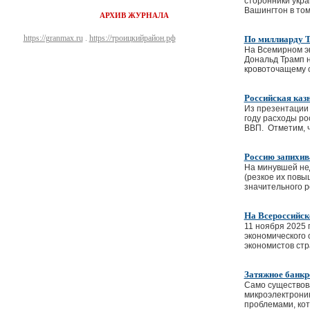
сторонники укра
Вашингтон в том
АРХИВ ЖУРНАЛА
https://granmax.ru
.
https://троицкийрайон.рф
По миллиарду Тр
На Всемирном эк
Дональд Трамп н
кровоточащему се
Российская каз
Из презентации 
году расходы ро
ВВП. Отметим, ч
Россию запихив
На минувшей не
(резкое их повы
значительного р
На Всероссийск
11 ноября 2025 
экономического 
экономистов стр
Затяжное банкр
Само существова
микроэлектроник
проблемами, ко