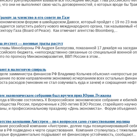
инского урегулирования взывали все последние месяцы. Глва российского М
, что они не выполняют свою часть договоренностей, о которых вроде бы Трам
ампу за членство в его совете по Газе
ономическом форуме в швейцарском Давосе, который пройдет с 19 по 23 ян
адеется запустить работу нового международного органа, так называемый «
ктору Газа (Board of Peace). Как отмечает агентство Bloomberg,...
на пустеет — военные траты растут
главы Минобороны РФ Андрея Белоусова, показанной 17 декабря на заседан
ссийского бюджета, «непосредственно связанные со специальной военной оп
то по прогнозу Минэкономразвития, ВВП России в этом...
ают в налоговую спираль
деле замминистра финансов РФ Владимир Колычев объяснил «непростые реш
шение по всем направлениям экономики) исчерпанием всех остальных финан
оста расходов (чиновник не стал озвучивать куда и зачем) и сокращения нефте
ом экономическом собрании был вручен приз Юрия Лужкова
года в Москве состоялись X Всероссийское экономическое собрание и юбиле
общества России, приуроченные к 260-летию ВЭО России, старейшего научн
аны, и профессиональному празднику «День экономиста». Форум объединил.
отство компании Ангстрем – под вопросом само существование юрлица
ние российской компании «Ангстрем», долгие годы позиционировавшей себя 
и в РФ подведено к черте существования. Компания столкнулась с тяжелым
торые фундаментально подрывают её финансовую устойчивость, сообщают...