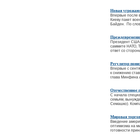
Новая угрожающ
Впервые после 
Киеву пакет вое
Байден. По слов
Преждевременны
Президент США 
саммите НАТО, 
ответ со сторон
Регулятор пони
Впервые с сентя
к снижению став
глава Минфина 
Отечественное 
С начала специ
семьям, вынужде
Семашко). Компа
Мировая торгов
Введение амери
оптимизма на ми
готовности приня