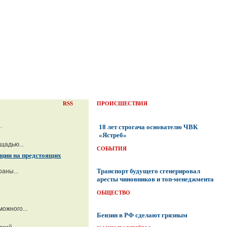
RSS
ПРОИСШЕСТВИЯ
.
18 лет строгача основателю ЧВК
«Ястреб»
щадью...
СОБЫТИЯ
иции на предстоящих
Транспорт будущего сгенерировал
аны...
аресты чиновников и топ-менеджмента
ОБЩЕСТВО
ожного...
Бензин в РФ сделают грязным