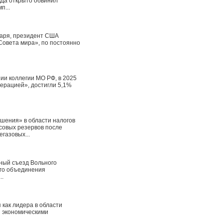
ИДа открыто обвинил
п...
варя, президент США
Совета мира», по постоянно
ии коллегии МО РФ, в 2025
ерацией», достигли 5,1%
ения» в области налогов
совых резервов после
газовых...
йный съезд Вольного
ого объединения
..
как лидера в области
и экономическими