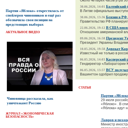
Около четырех часов утра 30
Балтийский 
30.06.2026, 14:01
Партия «Яблоко» открестилась от
В Литве официально выступи
спойлеров чиновников и ещё раз
Бензин в РФ
30.06.2026, 13:36
обозначила свои позиции на
Правительство РФ планирует 
предстоящих выборах
В США вновь
22.06.2026, 19:12
Отношение американской влас
АКТУАЛЬНОЕ ВИДЕО
Президент У
09.06.2026, 16:58
Президент Украины Владимир
Адвокат Кар
10.05.2026, 19:58
Известный не только в росси
Касперский р
06.05.2026, 14:03
Гендиректор «Лаборатории К
ВСУ получа
06.05.2026, 13:57
Вашингтон одобрил продажу 
СТАТЬИ
Партия «Яблоко
Чиновница рассказала, как
29 июля россий
уничтожают Россию
«Яблоко» . В сп
«Яблока» идут н
ЖУРНАЛ «ЭКОНОМИЧЕСКАЯ
БЕЗОПАСНОСТЬ»
Лавров и похо
Министр иностра