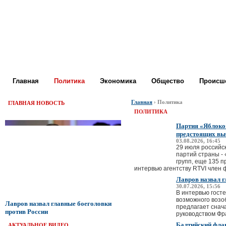
Главная
Политика
Экономика
Общество
Происше
Главная
› Политика
ГЛАВНАЯ НОВОСТЬ
ПОЛИТИКА
Партия «Яблоко»
предстоящих вы
03.08.2026, 16:45
29 июля российс
партий страны - 
групп, еще 135 
интервью агентству RTVI член ф
Лавров назвал г
30.07.2026, 15:56
В интервью гост
возможного возо
Лавров назвал главные боеголовки
предлагает снач
против России
руководством Фра
Балтийский фла
АКТУАЛЬНОЕ ВИДЕО