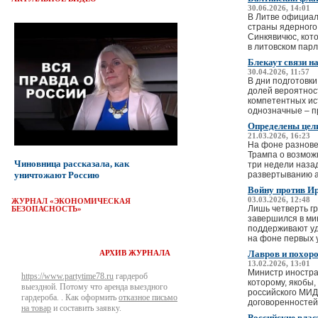
30.06.2026, 14:01
В Литве официал
страны ядерного
Синкявичюс, кот
в литовском парла
Блекаут связи н
30.04.2026, 11:57
В дни подготовки
долей вероятнос
компетентных ист
однозначные – пр
Определены цел
21.03.2026, 16:23
На фоне разнове
Трампа о возмож
Чиновница рассказала, как
три недели наза
уничтожают Россию
развертыванию ам
Войну против И
03.03.2026, 12:48
ЖУРНАЛ «ЭКОНОМИЧЕСКАЯ
Лишь четверть г
БЕЗОПАСНОСТЬ»
завершился в ми
поддерживают уд
на фоне первых 
Лавров и похор
АРХИВ ЖУРНАЛА
13.02.2026, 13:01
Министр иностра
https://www.partytime78.ru
гардероб
которому, якобы,
выездной. Потому что аренда выездного
российского МИД
гардероба. . Как оформить
отказное письмо
договоренностей,
на товар
и составить заявку.
Российские влас