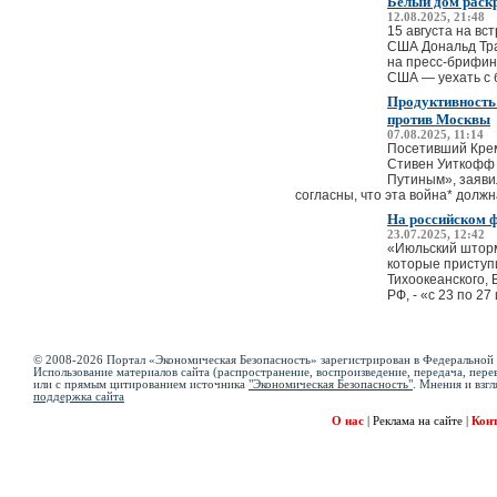
Белый дом раск
12.08.2025, 21:48
15 августа на в
США Дональд Тра
на пресс-брифин
США — уехать с б
Продуктивность
против Москвы
07.08.2025, 11:14
Посетивший Крем
Стивен Уиткофф 
Путиным», заяви
согласны, что эта война* должна
На российском 
23.07.2025, 12:42
«Июльский шторм
которые приступ
Тихоокеанского,
РФ, - «с 23 по 27
© 2008-2026 Портал «Экономическая Безопасность» зарегистрирован в Федеральной 
Использование материалов сайта (распространение, воспроизведение, передача, перев
или с прямым цитированием источника
"Экономическая Безопасность"
. Мнения и взгл
поддержка сайта
О нас
|
Реклама на сайте
|
Кон