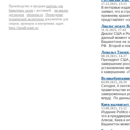
17.12.2025, 13:15
Производство и продажа
шатров для
В интервью изда
банкетных залов
с доставкой. .
ии анализ
заявил, что в ст
договоров
.
phenoma.ru
.
Проведение
прежнему хранит
технической экспертизы
документов для
представляет «се
споров, проверок и внутренних задач .
Диалог между В
https://metall-trade.ru/
11.11.2025, 17:42
Диалог США и Ро
данный момент н
Вашингтоне не з
РФ. Второй и пок
Дональд Трамп: 
08.10.2025, 14:27
Президент США Д
завершение росс
установление ми
к завершению. «П
Великобритания 
04.09.2025, 20:59
Сегодня, 4 сент
правительство е
замороженных рос
млрд). По данным
Киев выдвигает 
13.08.2025, 15:12
Издание Politic
что в преддвери
Аляске, Киев и е
Вашингтон может