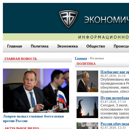
Главная
Политика
Экономика
Общество
Происше
Главная
› Политика
ГЛАВНАЯ НОВОСТЬ
ПОЛИТИКА
Плебисцит вне п
06.07.2020, 11:14
Опубликована ма
проведенном в Р
обнулению, имею
правления, обес
Путин потребова
03.07.2020, 17:54
Сегодня, 3 июля
голосовании» поп
основному закону
Лавров назвал главные боеголовки
всякого преувели
против России
Россия обнулила
02.07.2020, 12:33
АКТУАЛЬНОЕ ВИДЕО