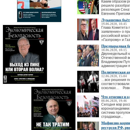
Каким образом р
решило разобрат
резолюция Сена
Евгению Пригожин
Лукашенко бьёт 
19.06.2020, 10:45
Глава Комитета 
заявление» о пр
российской влас
«Газпрому» и Газ
Предпарадная б
18.06.2020, 10:15
Двухнедельный к
Отечественной в
Владимиром Пут
администрации п
Политическая ан
12.06.2020, 15:04
…все решения по
соответствовали
осколках… Ровно 
Что отменил и о
08.06.2020, 19:46
Сегодня мэр рос
коронапандемии.
система прогулок
страдающи...
Мафиозно-корпор
ресурсов РФ, рв