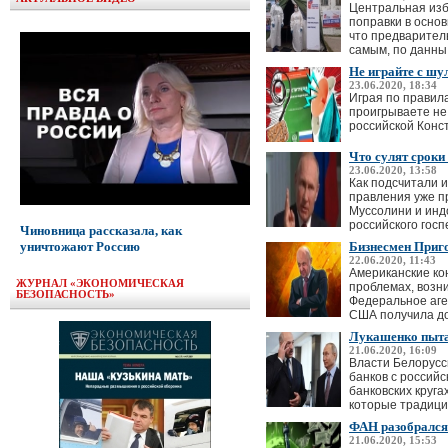
Центральная изб
поправки в осно
что предварител
самым, по данны.
Не играйте с шу
23.06.2020, 18:34
Играя по правил
проигрываете не
российской Конс
Что сулят сроки
23.06.2020, 13:58
Как подсчитали 
правления уже пр
Муссолини и индо
российского госп
Чиновница рассказала, как
уничтожают Россию
Бизнесмен Приг
22.06.2020, 11:43
Американские ко
ЖУРНАЛ «ЭКОНОМИЧЕСКАЯ
проблемах, возн
БЕЗОПАСНОСТЬ»
Федеральное аге
США получила до
Лукашенко пытае
21.06.2020, 16:09
Власти Белорусс
банков с российс
банковских круг
которые традицио
ФАН разобрался
21.06.2020, 15:53