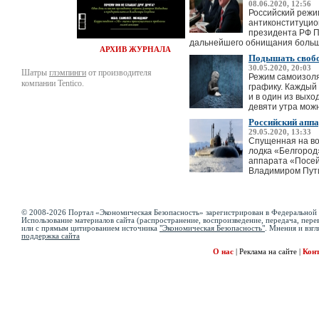
08.06.2020, 12:56
Российский режи
антиконституцио
президента РФ П
дальнейшего обнищания больше
АРХИВ ЖУРНАЛА
Подышать свобод
30.05.2020, 20:03
Шатры
глэмпинги
от производителя
Режим самоизоля
компании Tentico.
графику. Каждый 
и в один из выхо
девяти утра можн
Российский апп
29.05.2020, 13:33
Спущенная на во
лодка «Белгород»
аппарата «Посей
Владимиром Пути
© 2008-2026 Портал «Экономическая Безопасность» зарегистрирован в Федеральной 
Использование материалов сайта (распространение, воспроизведение, передача, перев
или с прямым цитированием источника
"Экономическая Безопасность"
. Мнения и взгл
поддержка сайта
О нас
|
Реклама на сайте
|
Кон