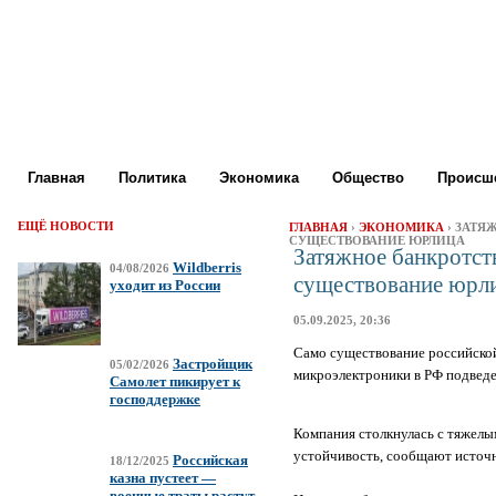
Главная
Политика
Экономика
Общество
Происше
ЕЩЁ НОВОСТИ
ГЛАВНАЯ
›
ЭКОНОМИКА
› ЗАТЯ
СУЩЕСТВОВАНИЕ ЮРЛИЦА
Затяжное банкротст
Wildberris
04/08/2026
существование юрл
уходит из России
05.09.2025, 20:36
Само существование российской
Застройщик
05/02/2026
микроэлектроники в РФ подведе
Самолет пикирует к
господдержке
Компания столкнулась с тяжел
устойчивость, сообщают источн
Российская
18/12/2025
казна пустеет —
военные траты растут