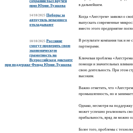
собрании был вручен
в дальнейшем.
приз Юрия Лужкова
Поборы за
14/10/2025
Когда «Ангстрем» заявлял о св
автоутиль ненамного
выпускать современные микросх
откладывают
вместо этого предприятие погл
В результате компания так и не
Россияне
10/10/2025
смогут проверить свою
партнерами.
экономическую
грамотность на
Ключевая проблема «Ангстрема» 
Всероссийском диктанте
помощи и значительных вливани
при поддержке Фонда Юрия Лужкова
свою деятельность. При этом с
высоким.
Важно отметить, что «Ангстрем
промышленность, но и занимает
Однако, несмотря на поддержку 
может успешно реализовать сво
прибыльность, вряд ли можно о
Более того, проблемы с технол