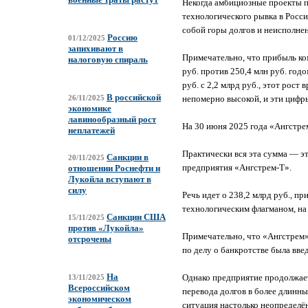
Некогда амбициозные проекты п
технологического рывка в Росси
собой горы долгов и неисполне
Россию
01/12/2025
запихивают в
Примечательно, что прибыль ком
налоговую спираль
руб. против 250,4 млн руб. год
руб. с 2,2 млрд руб., этот рос
В российской
непомерно высокой, и эти цифр
26/11/2025
экономике
лавинообразный рост
На 30 июня 2025 года «Ангстре
неплатежей
Практически вся эта сумма — эт
Санкции в
20/11/2025
предприятия «Ангстрем-Т».
отношении Роснефти и
Лукойла вступают в
силу
Речь идет о 238,2 млрд руб., пр
технологическим флагманом, на
Санкции США
15/11/2025
против «Лукойла»
Примечательно, что «Ангстрем»
отсрочены
по делу о банкротстве была вве
На
Однако предприятие продолжает
13/11/2025
Всероссийском
перевода долгов в более длинны
экономическом
ситуация настолько неопределё