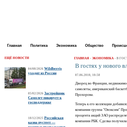
Главная
Политика
Экономика
Общество
Происше
ЕЩЁ НОВОСТИ
ГЛАВНАЯ
›
ЭКОНОМИКА
› В ГО
В гостях у нового 
Wildberris
04/08/2026
уходит из России
07.06.2010, 10:58
Дворец во Франции, недвижимос
самолеты, американский баскет
Застройщик
05/02/2026
Прохорова.
Самолет пикирует к
господдержке
Теперь к его коллекции добавил
компании группа "Онэксим" Прох
процента акций ЗАО распредел
Российская
18/12/2025
компании РБК. Сделка получил
казна пустеет —
военные траты растут