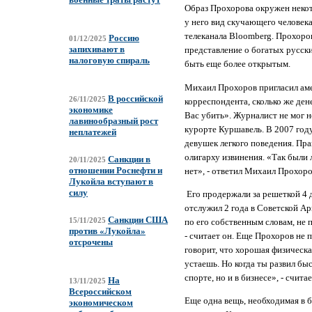
Образ Прохорова окружен некото
у него вид скучающего человека
телеканала Bloomberg. Прохоров
Россию
01/12/2025
запихивают в
представление о богатых русски
налоговую спираль
быть еще более открытым.
Михаил Прохоров пригласил аме
В российской
26/11/2025
корреспондента, сколько же ден
экономике
Вас убить». Журналист не мог 
лавинообразный рост
курорте Куршавель. В 2007 году
неплатежей
девушек легкого поведения. Пра
олигарху извинения. «Так были
Санкции в
20/11/2025
отношении Роснефти и
нет», - ответил Михаил Прохоро
Лукойла вступают в
силу
Его продержали за решеткой 4 
отслужил 2 года в Советской Ар
Санкции США
по его собственным словам, не 
15/11/2025
против «Лукойла»
- считает он. Еще Прохоров не п
отсрочены
говорит, что хорошая физическа
устаешь. Но когда ты развил бы
спорте, но и в бизнесе», - счита
На
13/11/2025
Всероссийском
Еще одна вещь, необходимая в б
экономическом