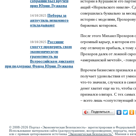
собрании был вручен
истории в Куршавеле его партн
приз Юрия Лужкова
акций «Норильского никеля». Сд
совершилась буквально за месяц
Поборы за
14/10/2025
истории с моделями, Прохорову 
автоутиль ненамного
откладывают
биржевых котировок.
После этого Михаил Прохоров с
огромный карьер, в котором его
Россияне
10/10/2025
смогут проверить свою
ему отличную прибыль, к тому 
экономическую
Прохоров далек от ложной скром
грамотность на
«американской мечтой», - говори
Всероссийском диктанте
при поддержке Фонда Юрия Лужкова
Впрочем бизнесмен признался ам
получает удовольствия от умнож
что-то значили, случился в сам
денег хватит еще на то, чтобы 
признался олигарх. С тех самых 
– всего лишь «сопутствующий э
Поделиться…
© 2008-2026 Портал «Экономическая Безопасность» зарегистрирован в Федеральной 
Использование материалов сайта (распространение, воспроизведение, передача, перев
или с прямым цитированием источника
"Экономическая Безопасность"
. Мнения и взгл