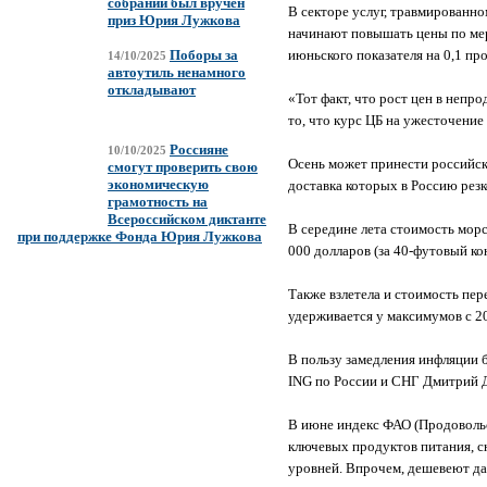
собрании был вручен
В секторе услуг, травмированн
приз Юрия Лужкова
начинают повышать цены по мере
июньского показателя на 0,1 пр
Поборы за
14/10/2025
автоутиль ненамного
откладывают
«Тот факт, что рост цен в непр
то, что курс ЦБ на ужесточение
Россияне
10/10/2025
Осень может принести российск
смогут проверить свою
экономическую
доставка которых в Россию рез
грамотность на
Всероссийском диктанте
В середине лета стоимость мор
при поддержке Фонда Юрия Лужкова
000 долларов (за 40-футовый к
Также взлетела и стоимость пере
удерживается у максимумов с 
В пользу замедления инфляции 
ING по России и СНГ Дмитрий 
В июне индекс ФАО (Продоволь
ключевых продуктов питания, с
уровней. Впрочем, дешевеют дал