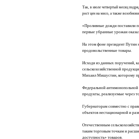
Т
ак, в июле четвертый месяц подря
рост цен на мясо, а также возобно
«Проливные дожди поставили по
первые убранные урожаи оказал
На этом фоне президент Путин 
продовольственные товары.
Исходя из данных поручений, к
сельскохозяйственной продукци
Михаил Мишустин, которому пре
Федеральной антимонопольной с
продукты, реализуемые через т
Губернаторам совместно с прав
объектов нестационарной и раз
Отечественным сельскохозяйст
таким торговым точкам и расши
доступность» товаров.