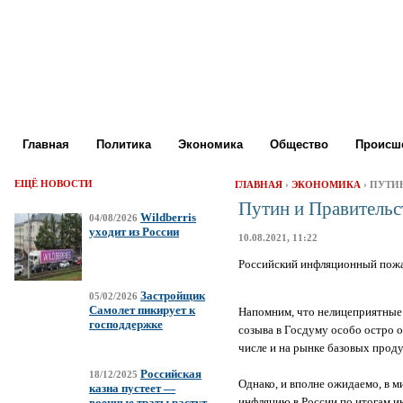
Главная
Политика
Экономика
Общество
Происше
ЕЩЁ НОВОСТИ
ГЛАВНАЯ
›
ЭКОНОМИКА
› ПУТИ
Путин и Правитель
Wildberris
04/08/2026
уходит из России
10.08.2021, 11:22
Российский инфляционный пожар
Застройщик
05/02/2026
Самолет пикирует к
Напомним, что нелицеприятные 
господдержке
созыва в Госдуму особо остро о
числе и на рынке базовых прод
Российская
18/12/2025
Однако, и вполне ожидаемо, в 
казна пустеет —
инфляцию в России по итогам и
военные траты растут