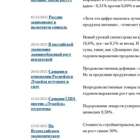
вдвое - 0,31% против 0,69% в и
Россию
01/12/2025
«Хотя эта цифра оказалась луч
запихивают в
продукты питания», - отмечает
налоговую спираль
Новый урожай снизил цены на ка
16,6%, лук - на 8,1% за месяц. 
В российской
26/11/2025
экономике
супы, такие, как «Доширак» (на 
лавинообразный рост
годовом выражении продовольст
неплатежей
Продовольственная дефляция - се
Санкции в
20/11/2025
Но за пределами продуктовых о
отношении Роснефти и
Лукойла вступают в
силу
Непродовольственные товары за 
годовом выражении рост цен «н
Санкции США
15/11/2025
против «Лукойла»
Подорожание лекарств ускорилос
отсрочены
июньских 0,58%.
Стоимость стройматериалов, вз
На
13/11/2025
на рост свыше 30%.
Всероссийском
экономическом