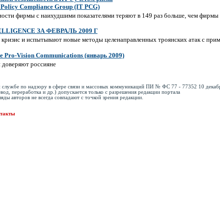
Policy Compliance Group (IT PCG)
ости фирмы с наихудшими показателями теряют в 149 раз больше, чем фирмы
LLIGENCE ЗА ФЕВРАЛЬ 2009 Г
кризис и испытывают новые методы целенаправленных троянских атак с при
е Pro-Vision Communications (январь 2009)
 доверяют россияне
 службе по надзору в сфере связи и массовых коммуникаций ПИ № ФС 77 - 77352 10 декабр
вод, переработка и др.) допускается только с разрешения редакции портала
ляды авторов не всегда совпадают с точкой зрения редакции.
такты