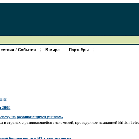
ествия / События
В мире
Партнёры
rope
и 2009
успеху на развивающихся рынках»
са в странах с развивающейся экономикой, проведенное компанией British Tele
ой безопасности и ИТ с учетом риска