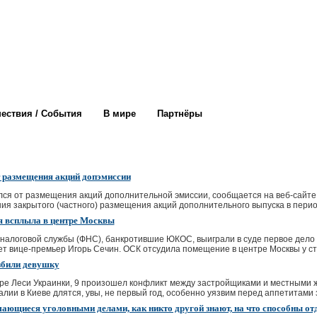
ествия / События
В мире
Партнёры
 размещения акций допэмиссии
лся от размещения акций дополнительной эмиссии, сообщается на веб-сайте
 закрытого (частного) размещения акций дополнительного выпуска в период с 1
я всплыла в центре Москвы
алоговой службы (ФНС), банкротившие ЮКОС, выиграли в суде первое дело 
т вице-премьер Игорь Сечин. ОСК отсудила помещение в центре Москвы у сто
збили девушку
ре Леси Украинки, 9 произошел конфликт между застройщиками и местными ж
лии в Киеве длятся, увы, не первый год, особенно уязвим перед аппетитами з
мающиеся уголовными делами, как никто другой знают, на что способны о