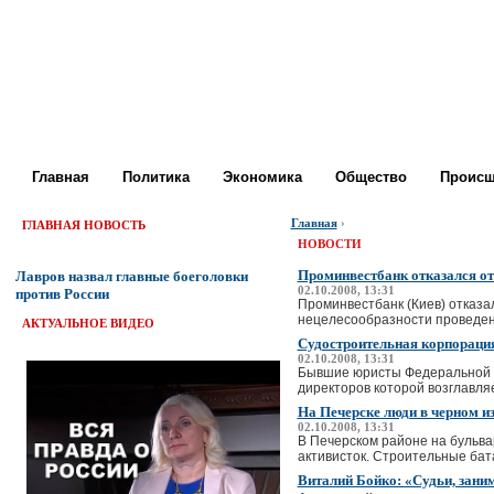
Главная
Политика
Экономика
Общество
Происш
Главная
›
ГЛАВНАЯ НОВОСТЬ
НОВОСТИ
Проминвестбанк отказался от
Лавров назвал главные боеголовки
02.10.2008, 13:31
против России
Проминвестбанк (Киев) отказа
нецелесообразности проведения
АКТУАЛЬНОЕ ВИДЕО
Судостроительная корпораци
02.10.2008, 13:31
Бывшие юристы Федеральной н
директоров которой возглавляе
На Печерске люди в черном и
02.10.2008, 13:31
В Печерском районе на бульва
активисток. Строительные бата
Виталий Бойко: «Судьи, зани