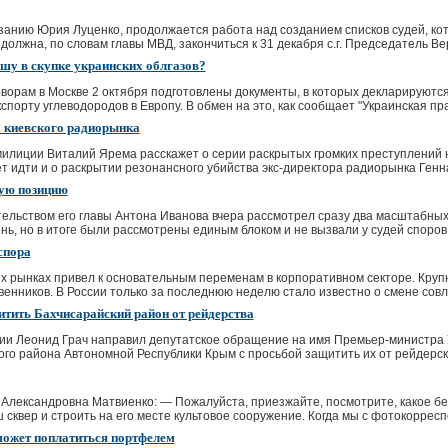
азанию Юрия Луценко, продолжается работа над созданием списков судей, к
должна, по словам главы МВД, закончиться к 31 декабря с.г. Председатель Вер
шу в скупке украинских облгазов?
ворам в Москве 2 октября подготовлены документы, в которых декларируются
спорту углеводородов в Европу. В обмен на это, как сообщает "Украинская пра
а киевского радиорынка
 милиции Виталий Ярема расскажет о серии раскрытых громких преступлений 
ет идти и о раскрытии резонансного убийства экс-директора радиорынка Генн
ную позицию
льством его главы Антона Иванова вчера рассмотрел сразу два масштабных 
нь, но в итоге были рассмотрены единым блоком и не вызвали у судей споров
спора
х рынках привел к основательным переменам в корпоративном секторе. Кру
енников. В России только за последнюю неделю стало известно о смене совлад
тить Бахчисарайский район от рейдерства
ии Леонид Грач направил депутатское обращение на имя Премьер-министра 
го района Автономной Республики Крым с просьбой защитить их от рейдерских
Александровна Матвиенко: — Пожалуйста, приезжайте, посмотрите, какое бе
сквер и строить на его месте культовое сооружение. Когда мы с фотокоррес
 может поплатиться портфелем