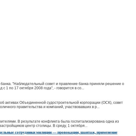
 банка. "Наблюдательный совет и правление банка приняли решение о
 по 17 октября 2008 года", - говорится в со...
об активах Объединенной судостроительной корпорации (ОСК), совет
личного правительства и компаний, участвовавших в р...
ителями. В результате конфликта была госпитализирована одна из
астройщиков центр столицы. В среду, 1 октября...
тдельные сотрудники милиции — провокации, шантаж, применение