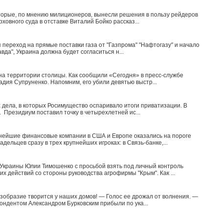
оторые, по мнению милиционеров, вынесли решения в пользу рейдеров
ховного суда в отставке Виталий Бойко рассказ...
 переход на прямые поставки газа от "Газпрома" "Нафтогазу" и начало
вда", Украина должна будет согласиться н...
на территории столицы. Как сообщили «Сегодня» в пресс-службе
адия Супруненко. Напомним, его убили девятью выстр...
дела, в которых Росимущество оспаривало итоги приватизации. В
. Президиум поставил точку в четырехлетней ис...
пнейшие финансовые компании в США и Европе оказались на пороге
ельцев сразу в трех крупнейших игроках: в Связь-банке,...
Украины Юлии Тимошенко с просьбой взять под личный контроль
 действий со стороны руководства агрофирмы "Крым". Как ...
зобразие творится у наших домов! — Голос ее дрожал от волнения. —
пондентом Александром Бурковским прибыли по ука...