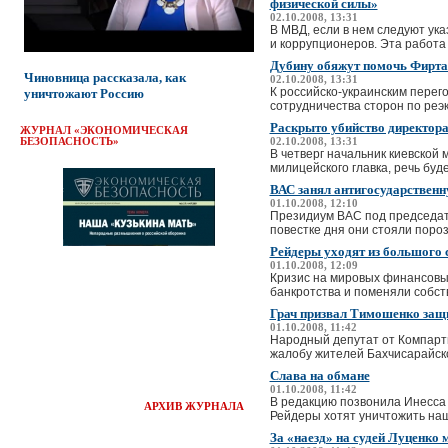
физической силы»
02.10.2008, 13:31
В МВД, если в нем следуют ук
и коррупционеров. Эта работа 
Дубину обяжут помочь Фирта
Чиновница рассказала, как
02.10.2008, 13:31
К российско-украинским перего
уничтожают Россию
сотрудничества сторон по реэк
Раскрыто убийство директор
ЖУРНАЛ «ЭКОНОМИЧЕСКАЯ
БЕЗОПАСНОСТЬ»
02.10.2008, 13:31
В четверг начальник киевской
милицейского главка, речь буд
ВАС занял антигосударствен
01.10.2008, 12:10
Президиум ВАС под председате
повестке дня они стояли пороз
Рейдеры уходят из большого 
01.10.2008, 12:09
Кризис на мировых финансовы
банкротства и поменяли собств
Грач призвал Тимошенко защи
01.10.2008, 11:42
Народный депутат от Компарт
жалобу жителей Бахчисарайско
Слава на обмане
01.10.2008, 11:42
В редакцию позвонила Инесса 
АРХИВ ЖУРНАЛА
Рейдеры хотят уничтожить наш 
За «наезд» на судей Луценко