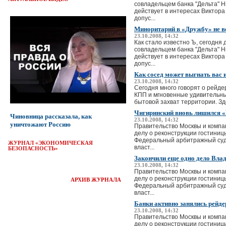
совладельцем банка "Дельта" Н
действует в интересах Виктор
допус...
Миноритарий в «Дружбу» не ве
23.10.2008, 14:32
Как стало известно Ъ, сегодня
совладельцем банка "Дельта" Н
действует в интересах Виктор
допус...
Как сосед может выгнать вас 
23.10.2008, 14:32
Сегодня много говорят о рейде
КПП и мгновенные удивительны
бытовой захват территории. Зде
Чигиринский вновь лишился «
Чиновница рассказала, как
23.10.2008, 14:32
уничтожают Россию
Правительство Москвы и компа
делу о реконструкции гостиницы
Федеральный арбитражный суд 
ЖУРНАЛ «ЭКОНОМИЧЕСКАЯ
власт...
БЕЗОПАСНОСТЬ»
Закончили еще одно дело Вла
23.10.2008, 14:32
Правительство Москвы и компа
делу о реконструкции гостиницы
АРХИВ ЖУРНАЛА
Федеральный арбитражный суд 
власт...
Банки активно занялись рейд
23.10.2008, 14:32
Правительство Москвы и компа
делу о реконструкции гостиницы