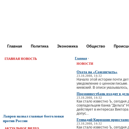
Главная
Политика
Экономика
Общество
Происше
Главная
›
ГЛАВНАЯ НОВОСТЬ
НОВОСТИ
Охота на «Союзпечать»
23.10.2008, 14:32
Начало этой истории почти де
уведомление о ценном письме. 
киевский. В описи указывалось,
Проминвестбанк входит в дел
23.10.2008, 14:32
Как стало известно Ъ, сегодня
совладельцем банка "Дельта" Н
действует в интересах Виктор
допус...
Лавров назвал главные боеголовки
Геннадий Кирюшин приостано
против России
23.10.2008, 14:32
Как стало известно Ъ, сегодня
АКТУАЛЬНОЕ ВИДЕО