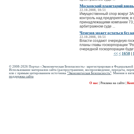
Московский планетарий вновь
22.10.2008, 10:51
Имущественный спор вокруг ЗА
контроль над предприятием, в
принадлежащими компании 73,
арбитражном суде ...
Чемезов может остаться без к
22.10.2008, 10:51
Власти создают очередную госк
планы главы госкорпорации "Ро
очередной госкорпорации будет
<<
<
1658
|
© 2008-2026 Портал «Экономическая Безопасность» зарегистрирован в Федеральной 
Использование материалов сайта (распространение, воспроизведение, передача, перев
или с прямым цитированием источника
"Экономическая Безопасность"
. Мнения и взгл
поддержка сайта
О нас
|
Реклама на сайте
|
Кон