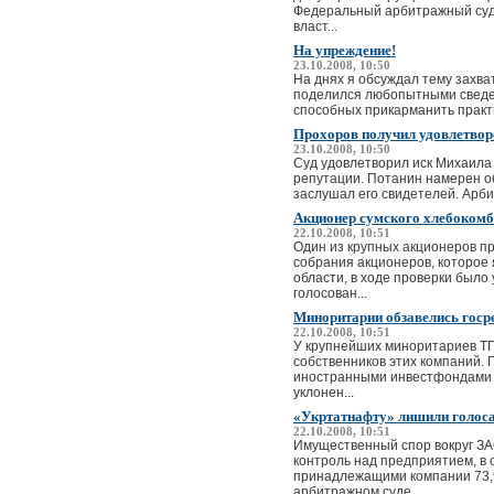
Федеральный арбитражный суд 
власт...
На упреждение!
23.10.2008, 10:50
На днях я обсуждал тему захва
поделился любопытными сведен
способных прикарманить практи
Прохоров получил удовлетворе
23.10.2008, 10:50
Суд удовлетворил иск Михаила
репутации. Потанин намерен об
заслушал его свидетелей. Арби
Акционер сумского хлебокомб
22.10.2008, 10:51
Один из крупных акционеров 
собрания акционеров, которое
области, в ходе проверки было
голосован...
Миноритарии обзавелись госр
22.10.2008, 10:51
У крупнейших миноритариев ТГ
собственников этих компаний.
иностранными инвестфондами —
уклонен...
«Укртатнафту» лишили голос
22.10.2008, 10:51
Имущественный спор вокруг ЗА
контроль над предприятием, в
принадлежащими компании 73,
арбитражном суде ...