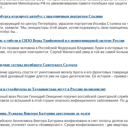
правления Минобороны РФ по увековечиванию памяти погибших при защите О
...
рбурга курсирует автобус с праздничным портретом Сталина
курсирующий по центру Петербурга, украсили портретом Иосифа Сталина на 
сти, заявили: "Мы, инициаторы этой акции, хотим подчеркнуть свою принци
тобус бы...
: о гибели в СИЗО Веры Трифоновой и о пенитенциарной системе России
 по правам человека в Российской Федерации Владимир Лукин в интервью т
же, что история повторяется. Сергей Магнитский умер в той же самой больни
одвиг сестры погибшего Советского Солдата
янке удалось спасти от уничтожения могилу брата и его фронтовых товарище
вой духовный подвиг длится уже не одно десятилетие. Её история – пример 
и и сухофрукты из Таджикистана несут в Россию полиомиелит
ный врач России Геннадий Онищенко поручил российской санитарной службе 
 связи со вспышкой в этой стране опасного инфекционного заболевания. По 
на Лужкова Виктора Батурина арестовано за долги
йского бизнесмена Виктора Батурина конфисковано в счет оплаты долгов на
кова, уточняет газета «Коммерсант». Среди конфискованного - две квартиры