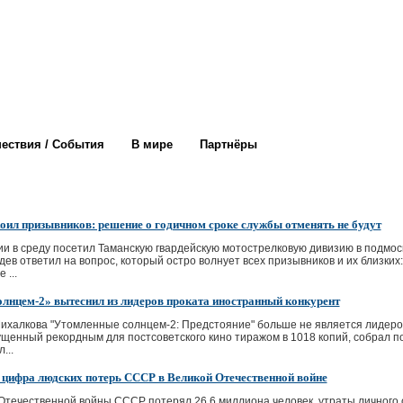
ествия / События
В мире
Партнёры
оил призывников: решение о годичном сроке службы отменять не будут
и в среду посетил Таманскую гвардейскую мотострелковую дивизию в подмос
ев ответил на вопрос, который остро волнует всех призывников и их близких:
 ...
лнцем-2» вытеснил из лидеров проката иностранный конкурент
халкова "Утомленные солнцем-2: Предстояние" больше не является лидером
щенный рекордным для постсоветского кино тиражом в 1018 копий, собрал по
...
 цифра людских потерь СССР в Великой Отечественной войне
Отечественной войны СССР потерял 26,6 миллиона человек, утраты личного 