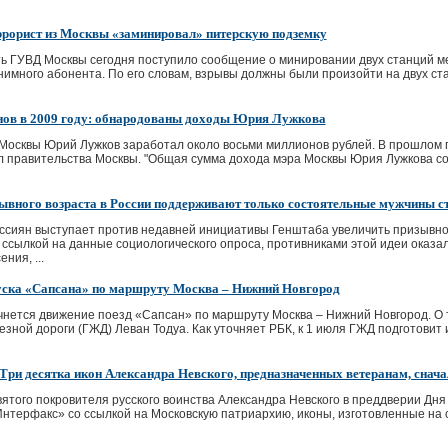
рорист из Москвы «заминировал» питерскую подземку
ь ГУВД Москвы сегодня поступило сообщение о минировании двух станций ме
имного абонента. По его словам, взрывы должны были произойти на двух станц
ов в 2009 году: обнародованы доходы Юрия Лужкова
 Москвы Юрий Лужков заработал около восьми миллионов рублей. В прошлом
 правительства Москвы. "Общая сумма дохода мэра Москвы Юрия Лужкова сост
ывного возраста в России поддерживают только состоятельные мужчины ст
сиян выступает против недавней инициативы Генштаба увеличить призывной 
ссылкой на данные социологического опроса, противниками этой идеи оказ
ния, ...
уска «Сапсана» по маршруту Москва – Нижний Новгород
чнется движение поезд «Сапсан» по маршруту Москва – Нижний Новгород. О 
езной дороги (ГЖД) Леван Тодуа. Как уточняет РБК, к 1 июля ГЖД подготови
? Три десятка икон Александра Невского, предназначенных ветеранам, снач
вятого покровителя русского воинства Александра Невского в преддверии Дня
нтерфакс» со ссылкой на Московскую патриархию, иконы, изготовленные на 