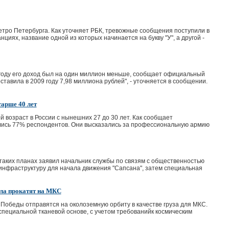
тро Петербурга. Как уточняет РБК, тревожные сообщения поступили в
иях, название одной из которых начинается на букву "У", а другой -
 году его доход был на один миллион меньше, сообщает официальный
авила в 2009 году 7,98 миллиона рублей", - уточняется в сообщении.
арше 40 лет
возраст в России с нынешних 27 до 30 лет. Как сообщает
ались 77% респондентов. Они высказались за профессиональную армию
таких планах заявил начальник службы по связям с общественностью
т инфраструктуру для начала движения "Сапсана", затем специальная
ала прокатят на МКС
 Победы отправятся на околоземную орбиту в качестве груза для МКС.
специальной тканевой основе, с учетом требованийк космическим