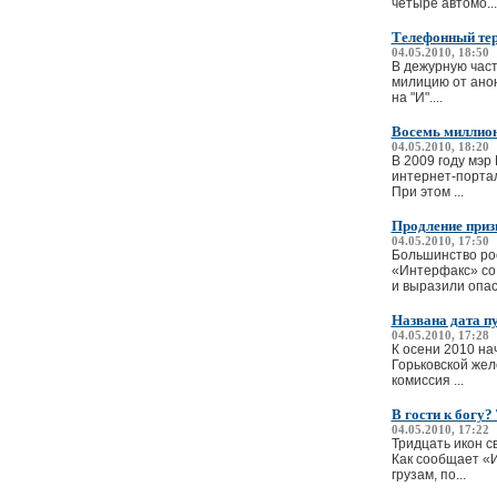
четыре автомо...
Телефонный тер
04.05.2010, 18:50
В дежурную част
милицию от анон
на "И"....
Восемь миллион
04.05.2010, 18:20
В 2009 году мэр
интернет-портал
При этом ...
Продление приз
04.05.2010, 17:50
Большинство рос
«Интерфакс» со 
и выразили опасе
Названа дата п
04.05.2010, 17:28
К осени 2010 на
Горьковской жел
комиссия ...
В гости к богу
04.05.2010, 17:22
Тридцать икон с
Как сообщает «И
грузам, по...