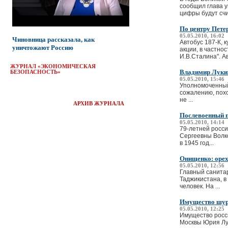
сообщил глава у
цифры будут счит
По центру Пете
05.05.2010, 16:02
Чиновница рассказала, как
Автобус 187-К, 
уничтожают Россию
акции, в частно
И.В.Сталина". Ав
ЖУРНАЛ «ЭКОНОМИЧЕСКАЯ
Владимир Лукин
БЕЗОПАСНОСТЬ»
05.05.2010, 15:46
Уполномоченный
сожалению, похо
не ...
АРХИВ ЖУРНАЛА
Послевоенный п
05.05.2010, 14:14
79-летней росси
Сергеевны Волко
в 1945 год...
Онищенко: орех
05.05.2010, 12:56
Главный санитар
Таджикистана, в
человек. На ...
Имущество шури
05.05.2010, 12:25
Имущество росси
Москвы Юрия Луж