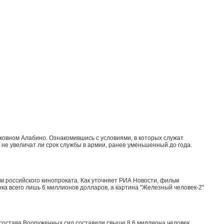
ковном Алабино. Ознакомившись с условиями, в которых служат
 не увеличат ли срок службы в армии, ранее уменьшенный до года.
 российского кинопроката. Как уточняет РИА Новости, фильм
ка всего лишь 6 миллионов долларов, а картина "Железный человек-2"
состава Вооруженных сил составили свыше 8,6 миллиона человек,