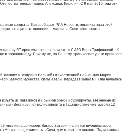
течества генерал-майор Александр Кирилин. С 9 мая 2010 года эти
частные средства. Как сообщает РИА Новости, организаторы этой
пиальную позицию в отношении… маршала Советского союза
елеканалу RT прокомментировал смерть в СИЗО Веры Трифоновой. К
це в прошлом году. Почему же, по-Вашему, трагические уроки прошлого
й, павших в Венгрии в Великой Отечественной Войне. Для Марии
несгибаемого мужества, силы и веры, передает канал RT. Она началась
изъять из магазинов и с рынков орехи и сухофрукты, ввезенные из
данным «Вести.ру», от полиомиелита в Таджикистане уже умерли 12
 53 миллиона долларов. Виктор Батурин является шурином мэра
 в Москве, недвижимость в Сочи, дом в элитном поселке Подмосковья,