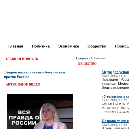
Главная
Политика
Экономика
Общество
Происш
Главная
› Общество
ГЛАВНАЯ НОВОСТЬ
ОБЩЕСТВО
Медведев успок
Лавров назвал главные боеголовки
06.05.2010, 01:31
против России
Президент Росси
таманцы, Медвед
АКТУАЛЬНОЕ ВИДЕО
Ведь в последнее
«Утомленные со
05.05.2010, 18:37
Фильм Никиты Ми
Михалкова, выпу
набрала 7,4 милл
Названа точная
05.05.2010, 17:12
В годы Великой 