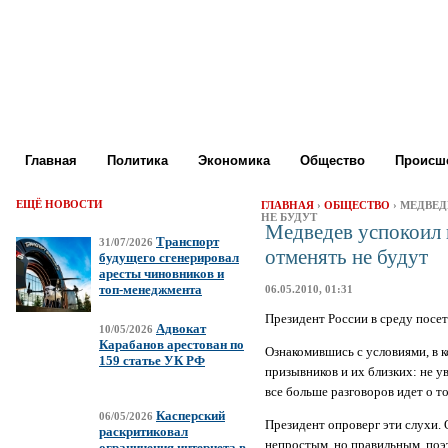
Главная
Политика
Экономика
Общество
Происше
ЕЩЁ НОВОСТИ
ГЛАВНАЯ
›
ОБЩЕСТВО
› МЕДВЕ
НЕ БУДУТ
Медведев успокоил 
Транспорт
31/07/2026
отменять не будут
будущего сгенерировал
аресты чиновников и
топ-менеджмента
06.05.2010, 01:31
Президент России в среду посе
Адвокат
10/05/2026
Карабанов арестован по
Ознакомившись с условиями, в 
159 статье УК РФ
призывников и их близких: не у
все больше разговоров идет о т
Касперский
06/05/2026
Президент опроверг эти слухи.
раскритиковал
непростым, но правильным, поэт
ограничения интернета в