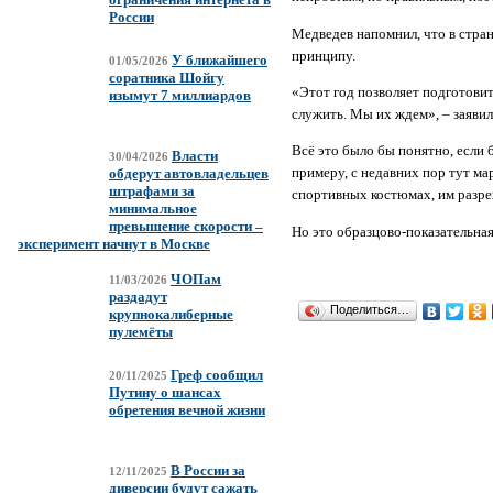
России
Медведев напомнил, что в стра
принципу.
У ближайшего
01/05/2026
соратника Шойгу
«Этот год позволяет подготовит
изымут 7 миллиардов
служить. Мы их ждем», – заявил
Всё это было бы понятно, если 
Власти
30/04/2026
примеру, с недавних пор тут ма
обдерут автовладельцев
штрафами за
спортивных костюмах, им разре
минимальное
превышение скорости –
Но это образцово-показательная 
эксперимент начнут в Москве
ЧОПам
11/03/2026
раздадут
Поделиться…
крупнокалиберные
пулемёты
Греф сообщил
20/11/2025
Путину о шансах
обретения вечной жизни
В России за
12/11/2025
диверсии будут сажать