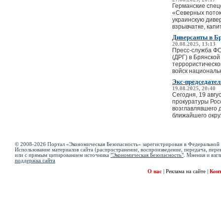
Германские спец
«Северных потока
украинскую диве
взрывчатке, капит
Диверсанты в Б
20.08.2025, 13:13
Пресс-служба ФС
(ДРГ) в Брянско
террористическо
войск национальн
Экс-председател
19.08.2025, 20:40
Сегодня, 19 авгу
прокуратуры Рос
возглавлявшего д
ближайшего окруж
© 2008-2026 Портал «Экономическая Безопасность» зарегистрирован в Федеральной 
Использование материалов сайта (распространение, воспроизведение, передача, перев
или с прямым цитированием источника
"Экономическая Безопасность"
. Мнения и взгл
поддержка сайта
О нас
|
Реклама на сайте
|
Кон