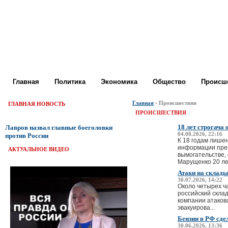
Главная
Политика
Экономика
Общество
Происше
Главная
› Происшествия
ГЛАВНАЯ НОВОСТЬ
ПРОИСШЕСТВИЯ
18 лет строгача
Лавров назвал главные боеголовки
04.08.2026, 22:16
против России
К 18 годам лише
информации прес
АКТУАЛЬНОЕ ВИДЕО
вымогательстве,
Марущенко 20 ле
Атаки на склады
30.07.2026, 14:22
Около четырех ч
российский склад
компании атаков
эвакуирова...
Бензин в РФ сд
30.06.2026, 13:36