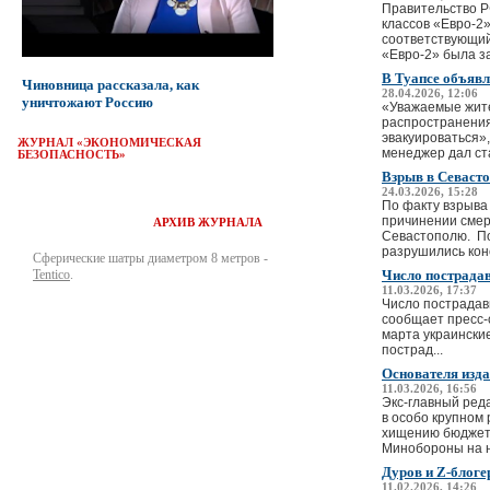
Правительство Р
классов «Евро-2
соответствующий
«Евро-2» была з
В Туапсе объявл
Чиновница рассказала, как
28.04.2026, 12:06
уничтожают Россию
«Уважаемые жите
распространения
эвакуироваться»,
ЖУРНАЛ «ЭКОНОМИЧЕСКАЯ
менеджер дал ста
БЕЗОПАСНОСТЬ»
Взрыв в Севаст
24.03.2026, 15:28
По факту взрыва
причинении смерт
АРХИВ ЖУРНАЛА
Севастополю. По
разрушились конс
Сферические шатры диаметром 8 метров -
Tentico
.
Число пострадав
11.03.2026, 17:37
Число пострадавш
сообщает пресс-
марта украински
пострад...
Основателя изд
11.03.2026, 16:56
Экс-главный ред
в особо крупном 
хищению бюджетн
Минобороны на н
Дуров и Z-блог
11.02.2026, 14:26