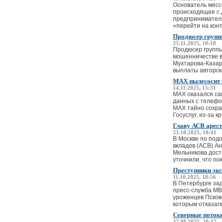
Основатель месс
происходящее с 
предпринимателя
«перейти на конт
Продюсер групп
25.11.2025, 10:18
Продюсер группы
мошенничестве в
Мухтарова-Казар
выплаты авторско
MAX пылесосит и
14.11.2025, 15:31
MAX оказался са
данных с телефо
MAX тайно сохра
Госуслуг, из-за кр
Главу АСВ арес
23.10.2025, 18:41
В Москве по под
вкладов (АСВ) А
Мельникова дост
уточнили, что пок
Преступники эк
11.10.2025, 18:56
В Петербурге за
пресс-служба МВД
уроженцев Псковс
которым отказали
Северные потоки
27.08.2025, 20:17