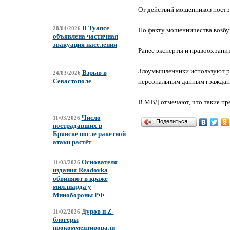
От действий мошенников постра
В Туапсе
28/04/2026
По факту мошенничества возбу
объявлена частичная
эвакуация населения
Ранее эксперты и правоохрани
Злоумышленники используют ра
Взрыв в
24/03/2026
Севастополе
персональным данным граждан
В МВД отмечают, что такие пр
Число
11/03/2026
Поделиться…
пострадавших в
Брянске после ракетной
атаки растёт
Основателя
11/03/2026
издания Readovka
обвиняют в краже
миллиарда у
Минобороны РФ
Дуров и Z-
11/02/2026
блогеры
прокомментировали