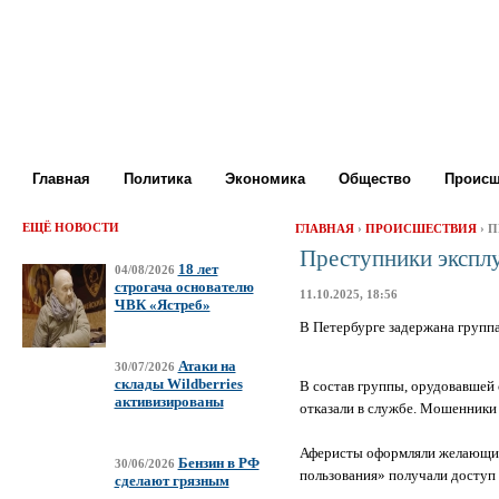
Главная
Политика
Экономика
Общество
Происш
ЕЩЁ НОВОСТИ
ГЛАВНАЯ
›
ПРОИСШЕСТВИЯ
› 
Преступники экспл
18 лет
04/08/2026
строгача основателю
11.10.2025, 18:56
ЧВК «Ястреб»
В Петербурге задержана групп
Атаки на
30/07/2026
склады Wildberries
В состав группы, орудовавшей 
активизированы
отказали в службе. Мошенники 
Аферисты оформляли желающим 
Бензин в РФ
30/06/2026
пользования» получали доступ
сделают грязным