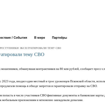
ествия / События
В мире
Партнёры
ПРЕСТУПНИКИ ЭКСПЛУАТИРОВАЛИ ТЕМУ СВО
уатировали тему СВО
а мошенников, обманувшая контрактников на 80 млн рублей, сообщает пресс-
с 2023 года, входил один местный и трое уроженцев Псковской области, испол
предлагали помощь в обходе запретов и гарантировали отправку на СВО.
попасть в число участников СВО фиктивные документы и банковские карты дл
 к мобильным приложениям и мгновенно завладевали деньгами.