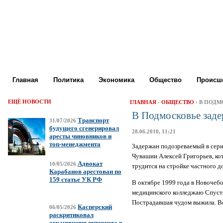
Главная
Политика
Экономика
Общество
Происше
ЕЩЁ НОВОСТИ
ГЛАВНАЯ
›
ОБЩЕСТВО
› В ПОД
В Подмосковье заде
Транспорт
31/07/2026
будущего сгенерировал
28.06.2010, 11:21
аресты чиновников и
топ-менеджмента
Задержан подозреваемый в серии
Чувашии Алексей Григорьев, ко
Адвокат
10/05/2026
трудится на стройке частного 
Карабанов арестован по
159 статье УК РФ
В октябре 1999 года в Новочебо
медицинского колледжаю Спустя 
Пострадавшая чудом выжила. Во
Касперский
06/05/2026
раскритиковал
ограничения интернета в