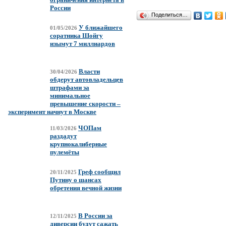
России
Поделиться…
У ближайшего
01/05/2026
соратника Шойгу
изымут 7 миллиардов
Власти
30/04/2026
обдерут автовладельцев
штрафами за
минимальное
превышение скорости –
эксперимент начнут в Москве
ЧОПам
11/03/2026
раздадут
крупнокалиберные
пулемёты
Греф сообщил
20/11/2025
Путину о шансах
обретения вечной жизни
В России за
12/11/2025
диверсии будут сажать