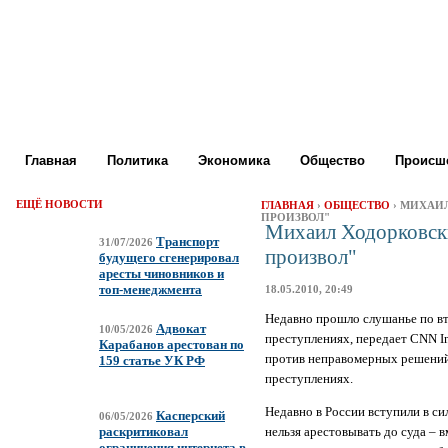
Главная
Политика
Экономика
Общество
Происше
ЕЩЁ НОВОСТИ
ГЛАВНАЯ
›
ОБЩЕСТВО
› МИХАИ
ПРОИЗВОЛ"
Михаил Ходорковски
Транспорт
31/07/2026
произвол"
будущего сгенерировал
аресты чиновников и
топ-менеджмента
18.05.2010, 20:49
Недавно прошло слушанье по вт
Адвокат
10/05/2026
преступлениях, передает CNN Int
Карабанов арестован по
против неправомерных решений 
159 статье УК РФ
преступлениях.
Недавно в России вступили в си
Касперский
06/05/2026
нельзя арестовывать до суда – в
раскритиковал
ограничения интернета в