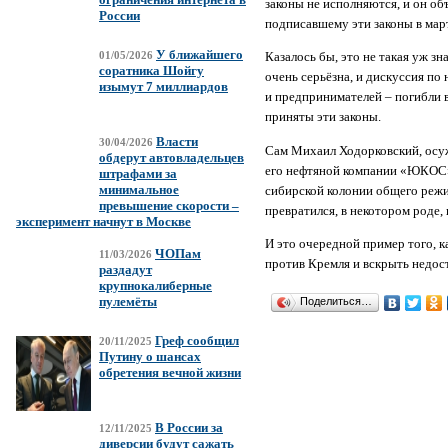
законы не исполняются, и он об
России
подписавшему эти законы в мар
У ближайшего
Казалось бы, это не такая уж з
01/05/2026
соратника Шойгу
очень серьёзна, и дискуссия по 
изымут 7 миллиардов
и предпринимателей – погибли 
приняты эти законы.
Власти
30/04/2026
Сам Михаил Ходорковский, осуж
обдерут автовладельцев
его нефтяной компании «ЮКОС»в
штрафами за
минимальное
сибирской колонии общего режим
превышение скорости –
превратился, в некотором роде,
эксперимент начнут в Москве
И это очередной пример того, к
ЧОПам
11/03/2026
против Кремля и вскрыть недост
раздадут
крупнокалиберные
пулемёты
Поделиться…
Греф сообщил
20/11/2025
Путину о шансах
обретения вечной жизни
В России за
12/11/2025
диверсии будут сажать