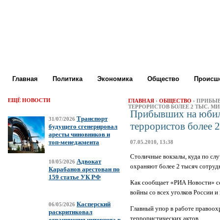
Главная
Политика
Экономика
Общество
Происше
ЕЩЁ НОВОСТИ
ГЛАВНАЯ
›
ОБЩЕСТВО
› ПРИБЫ
ТЕРРОРИСТОВ БОЛЕЕ 2 ТЫС. 
Прибывших на юбиле
Транспорт
31/07/2026
террористов более 
будущего сгенерировал
аресты чиновников и
топ-менеджмента
07.05.2010, 13:38
Столичные вокзалы, куда по сл
Адвокат
10/05/2026
охраняют более 2 тысяч сотруд
Карабанов арестован по
159 статье УК РФ
Как сообщает «РИА Новости» се
войны со всех уголков России 
Касперский
06/05/2026
Главный упор в работе правоох
раскритиковал
террористических актов.
ограничения интернета в