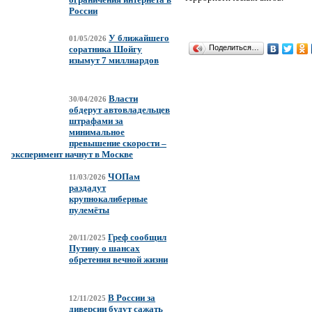
России
У ближайшего
01/05/2026
Поделиться…
соратника Шойгу
изымут 7 миллиардов
Власти
30/04/2026
обдерут автовладельцев
штрафами за
минимальное
превышение скорости –
эксперимент начнут в Москве
ЧОПам
11/03/2026
раздадут
крупнокалиберные
пулемёты
Греф сообщил
20/11/2025
Путину о шансах
обретения вечной жизни
В России за
12/11/2025
диверсии будут сажать