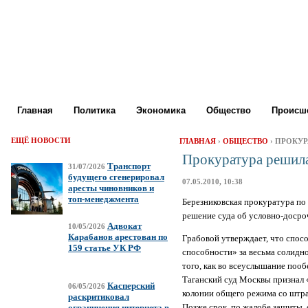
Главная
Политика
Экономика
Общество
Происше
ЕЩЁ НОВОСТИ
ГЛАВНАЯ
›
ОБЩЕСТВО
› ПРОКУР
Прокуратура решила
Транспорт
31/07/2026
будущего сгенерировал
07.05.2010, 10:38
аресты чиновников и
топ-менеджмента
Березниковская прокуратура по
решение суда об условно-досро
Адвокат
10/05/2026
Карабанов арестован по
Грабовой утверждает, что спос
159 статье УК РФ
способности» за весьма солидн
того, как во всеуслышание пооб
Таганский суд Москвы признал 
Касперский
06/05/2026
колонии общего режима со штра
раскритиковал
Позже срок, по жалобе защиты, с
ограничения интернета в