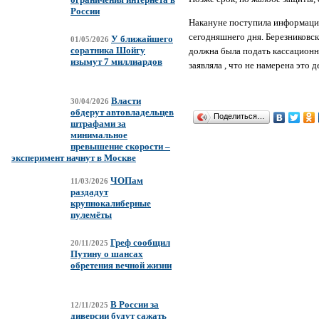
России
Накануне поступила информация
сегодняшнего дня. Березниковс
У ближайшего
01/05/2026
соратника Шойгу
должна была подать кассационн
изымут 7 миллиардов
заявляла , что не намерена это 
Власти
30/04/2026
обдерут автовладельцев
Поделиться…
штрафами за
минимальное
превышение скорости –
эксперимент начнут в Москве
ЧОПам
11/03/2026
раздадут
крупнокалиберные
пулемёты
Греф сообщил
20/11/2025
Путину о шансах
обретения вечной жизни
В России за
12/11/2025
диверсии будут сажать