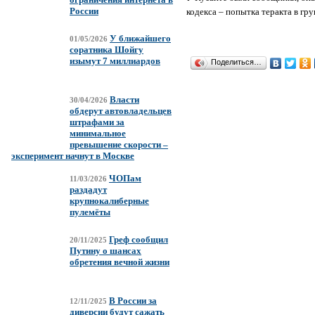
России
кодекса – попытка теракта в гр
У ближайшего
01/05/2026
соратника Шойгу
изымут 7 миллиардов
Поделиться…
Власти
30/04/2026
обдерут автовладельцев
штрафами за
минимальное
превышение скорости –
эксперимент начнут в Москве
ЧОПам
11/03/2026
раздадут
крупнокалиберные
пулемёты
Греф сообщил
20/11/2025
Путину о шансах
обретения вечной жизни
В России за
12/11/2025
диверсии будут сажать