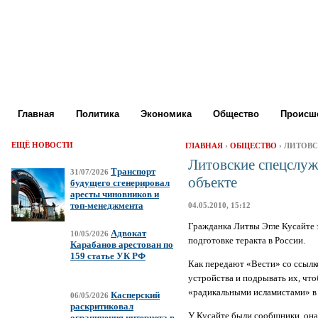
Главная
Политика
Экономика
Общество
Происше
ЕЩЁ НОВОСТИ
ГЛАВНАЯ
›
ОБЩЕСТВО
› ЛИТОВ
Литовские спецслуж
Транспорт
31/07/2026
объекте
будущего сгенерировал
аресты чиновников и
топ-менеджмента
04.05.2010, 15:12
Гражданка Литвы Эгле Кусайте 
Адвокат
10/05/2026
подготовке теракта в России.
Карабанов арестован по
159 статье УК РФ
Как передают «Вести» со ссылк
устройства и подрывать их, что
«радикальными исламистами» в 
Касперский
06/05/2026
раскритиковал
У Кусайте были сообщники, она 
ограничения интернета в