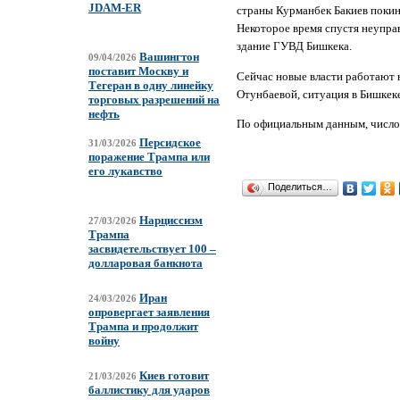
JDAM-ER
страны Курманбек Бакиев покин
Некоторое время спустя неуправ
здание ГУВД Бишкека.
Вашингтон
09/04/2026
поставит Москву и
Сейчас новые власти работают н
Тегеран в одну линейку
Отунбаевой, ситуация в Бишкек
торговых разрешений на
нефть
По официальным данным, число 
Персидское
31/03/2026
поражение Трампа или
его лукавство
Поделиться…
Нарциссизм
27/03/2026
Трампа
засвидетельствует 100 –
долларовая банкнота
Иран
24/03/2026
опровергает заявления
Трампа и продолжит
войну
Киев готовит
21/03/2026
баллистику для ударов