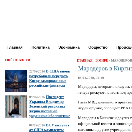
Главная
Политика
Экономика
Общество
Происше
ЕЩЁ НОВОСТИ
ГЛАВНАЯ
›
В МИРЕ
› МАРОДЕРОВ
Мародеров в Киргиз
В США вновь
22/06/2026
потребовали передать
08.04.2010, 20:10
Киеву замороженные
российские финансы
Мародеры, которые, пользуясь н
теперь рискуют попасть под пр
Президент
09/06/2026
Украины Владимир
Глава МВД временного правител
Зеленский рассказал
людей оружие, сообщает РИА Н
журналистам об
украинской баллистике
Мародеры в Бишкеке и других го
официальной власти и оппозиции
ВСУ получат
06/05/2026
магазины и другие учреждения, 
от США комплекты