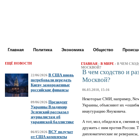
Главная
Политика
Экономика
Общество
Происше
ЕЩЁ НОВОСТИ
ГЛАВНАЯ
›
В МИРЕ
› В ЧЕМ СХО
МОСКВОЙ?
В чем сходство и р
В США вновь
22/06/2026
Москвой?
потребовали передать
Киеву замороженные
российские финансы
06.03.2010, 15:16
Некоторые СМИ, например, News
Президент
09/06/2026
Украины, объясняют их «ошибко
Украины Владимир
инаугурацию Януковича.
Зеленский рассказал
журналистам об
А тот, мол, обиделся и, сменив
украинской баллистике
дружить с ним против России. Т
ВСУ получат
06/05/2026
дипломатические не реверансы, 
от США комплекты