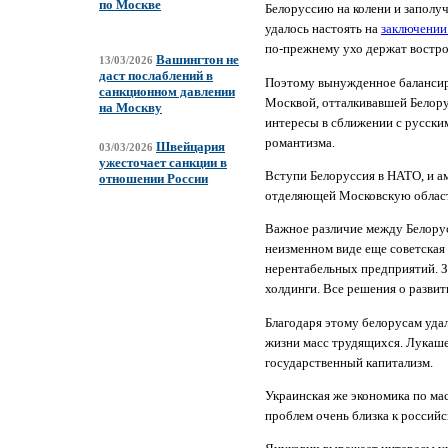
по Москве
Белоруссию на колени и заполуч
удалось настоять на
заключении
по-прежнему ухо держат востро
Вашингтон не
13/03/2026
даст послаблений в
Поэтому вынужденное балансир
санкционном давлении
Москвой, отталкивавшей Белору
на Москву
интересы в сближении с русским
романтизма.
Швейцария
03/03/2026
ужесточает санкции в
Вступи Белоруссия в НАТО, и а
отношении России
отделяющей Московскую област
Важное различие между Белорус
неизменном виде еще советская
нерентабельных предприятий. З
холдинги. Все решения о разви
Благодаря этому белорусам уда
жизни масс трудящихся. Лукаше
государственный капитализм.
Украинская же экономика по ма
проблем очень близка к российс