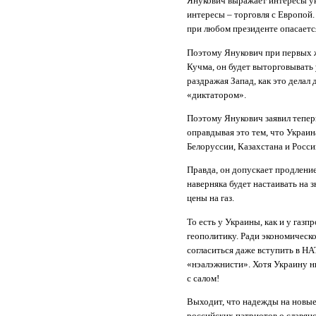
Янукович выражает интересы ук
интересы – торговля с Европой
при любом президенте опасаетс
Поэтому Янукович при первых же
Кучма, он будет выторговывать 
раздражая Запад, как это делал
«диктатором».
Поэтому Янукович заявил теперь
оправдывая это тем, что Украин
Белоруссии, Казахстана и России
Правда, он допускает продлени
наверняка будет настаивать на
цены на газ.
То есть у Украины, как и у газ
геополитику. Ради экономическо
согласиться даже вступить в НА
«нэалэжнисти». Хотя Украину н
с салом!
Выходит, что надежды на новые
российских патриотов о славянс