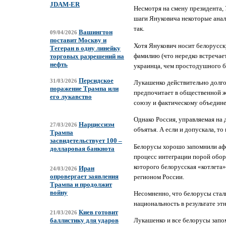
JDAM-ER
Несмотря на смену президента,
шаги Януковича некоторые анал
так.
Вашингтон
09/04/2026
поставит Москву и
Хотя Янукович носит белорусс
Тегеран в одну линейку
фамилию (что нередко встречае
торговых разрешений на
нефть
украинца, чем простодушного б
Персидское
31/03/2026
Лукашенко действительно долго
поражение Трампа или
предпочитает в общественной ж
его лукавство
союзу и фактическому объедине
Однако Россия, управляемая на
Нарциссизм
27/03/2026
объятья. А если и допускала, т
Трампа
засвидетельствует 100 –
Белорусы хорошо запомнили афо
долларовая банкнота
процесс интеграции порой обор
которого белорусская «котлета
Иран
24/03/2026
опровергает заявления
регионом России.
Трампа и продолжит
войну
Несомненно, что белорусы стали
национальность в результате эт
Киев готовит
21/03/2026
баллистику для ударов
Лукашенко и все белорусы запо