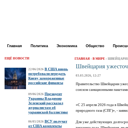
Главная
Политика
Экономика
Общество
Происше
ЕЩЁ НОВОСТИ
ГЛАВНАЯ
›
В МИРЕ
› ШВЕЙЦАРИ
Швейцария ужесточа
В США вновь
22/06/2026
потребовали передать
03.03.2026, 12:27
Киеву замороженные
российские финансы
Правительство Швейцарии ужес
союзом санкционными пакетам
Президент
09/06/2026
Украины Владимир
Зеленский рассказал
«С 25 апреля 2026 года в Швей
журналистам об
природного газа (СПГ)», - заяви
украинской баллистике
ВСУ получат
Для уже действующих долгосро
06/05/2026
от США комплекты
текущего года. Швейцария, не 