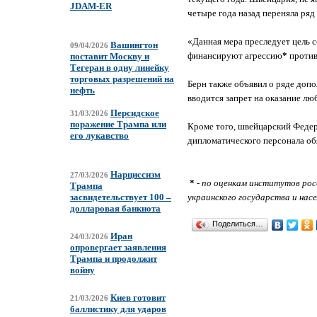
JDAM-ER
четыре года назад переняла ря
«Данная мера преследует цель 
Вашингтон
09/04/2026
финансируют агрессию
*
против
поставит Москву и
Тегеран в одну линейку
торговых разрешений на
Берн также объявил о ряде допо
нефть
вводится запрет на оказание л
Персидское
31/03/2026
поражение Трампа или
Кроме того, швейцарский Федер
его лукавство
дипломатического персонала об
Нарциссизм
27/03/2026
*
-
по оценкам институтов рос
Трампа
украинского государства и нас
засвидетельствует 100 –
долларовая банкнота
Поделиться…
Иран
24/03/2026
опровергает заявления
Трампа и продолжит
войну
Киев готовит
21/03/2026
баллистику для ударов