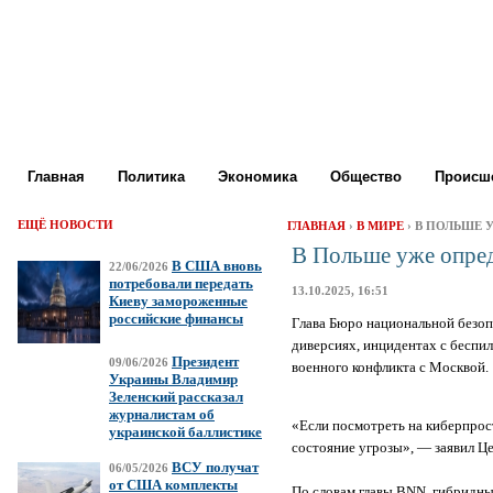
Главная
Политика
Экономика
Общество
Происше
ЕЩЁ НОВОСТИ
ГЛАВНАЯ
›
В МИРЕ
› В ПОЛЬШЕ
В Польше уже опред
В США вновь
22/06/2026
потребовали передать
13.10.2025, 16:51
Киеву замороженные
российские финансы
Глава Бюро национальной безо
диверсиях, инцидентах с беспил
Президент
09/06/2026
военного конфликта с Москвой.
Украины Владимир
Зеленский рассказал
журналистам об
«Если посмотреть на киберпрост
украинской баллистике
состояние угрозы», — заявил Це
ВСУ получат
06/05/2026
от США комплекты
По словам главы BNN, гибридны