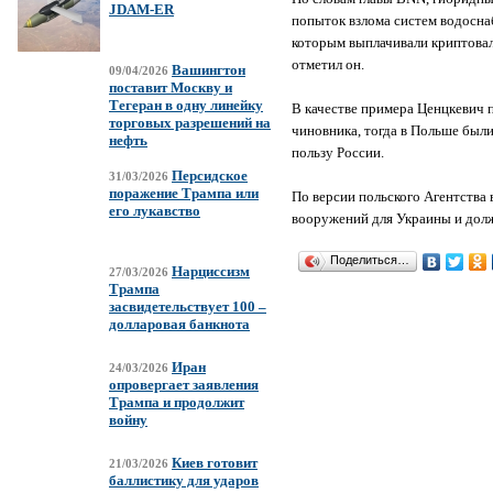
JDAM-ER
попыток взлома систем водосн
которым выплачивали криптовал
отметил он.
Вашингтон
09/04/2026
поставит Москву и
Тегеран в одну линейку
В качестве примера Ценцкевич 
торговых разрешений на
чиновника, тогда в Польше был
нефть
пользу России.
Персидское
31/03/2026
поражение Трампа или
По версии польского Агентства 
его лукавство
вооружений для Украины и долж
Поделиться…
Нарциссизм
27/03/2026
Трампа
засвидетельствует 100 –
долларовая банкнота
Иран
24/03/2026
опровергает заявления
Трампа и продолжит
войну
Киев готовит
21/03/2026
баллистику для ударов