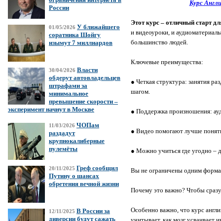
Курс Англ
России
Этот курс – отличный старт дл
У ближайшего
01/05/2026
и видеоуроки, и аудиоматериалы
соратника Шойгу
большинство людей.
изымут 7 миллиардов
Ключевые преимущества:
Власти
30/04/2026
обдерут автовладельцев
● Четкая структура: занятия ра
штрафами за
шагом.
минимальное
превышение скорости –
эксперимент начнут в Москве
● Поддержка произношения: ау
ЧОПам
11/03/2026
● Видео помогают лучше понят
раздадут
крупнокалиберные
пулемёты
● Можно учиться где угодно – д
Греф сообщил
20/11/2025
Вы не ограничены одним формат
Путину о шансах
обретения вечной жизни
Почему это важно? Чтобы сразу
Особенно важно, что курс англи
В России за
12/11/2025
диверсии будут сажать
учитывает, как мозг усваивает 