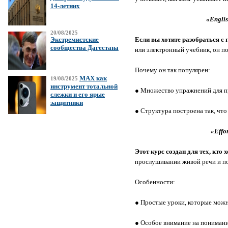
14-летних
«Engli
20/08/2025
Если вы хотите разобраться с 
Экстремистские
сообщества Дагестана
или электронный учебник, он по
Почему он так популярен:
MAX как
19/08/2025
инструмент тотальной
● Множество упражнений для п
слежки и его ярые
защитники
● Структура построена так, что
«Effo
Этот курс создан для тех, кто 
прослушивании живой речи и п
Особенности:
● Простые уроки, которые можн
● Особое внимание на понимани