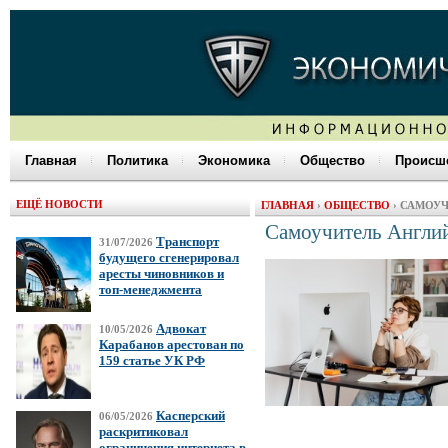
Главная
Политика
Экономика
Общество
Происше
ЕЩЁ НОВОСТИ
ГЛАВНАЯ
›
ОБЩЕСТВО
› САМОУ
Самоучитель Англи
Транспорт
31/07/2026
будущего сгенерировал
аресты чиновников и
топ-менеджмента
Адвокат
10/05/2026
Карабанов арестован по
159 статье УК РФ
Касперский
06/05/2026
раскритиковал
ограничения интернета в