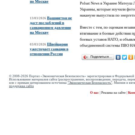
по Москве
Polsat News в Украине Матеуш 
Украины, которые изучили фот
накануне выпустила по энергет
Вашингтон не
13/03/2026
даст послаблений в
Вместе с тем, по оценкам незав
санкционном давлении
на Москву
втягивание в боевые действия
боевых уставов НАТО, и объявл
Швейцария
03/03/2026
объединенной системы ПВО НАТ
ужесточает санкции в
отношении России
Поделиться…
© 2008-2026 Портал «Экономическая Безопасность» зарегистрирован в Федеральной 
Использование материалов сайта (распространение, воспроизведение, передача, перев
или с прямым цитированием источника
"Экономическая Безопасность"
. Мнения и взгл
поддержка сайта
О нас
|
Реклама на сайте
|
Кон