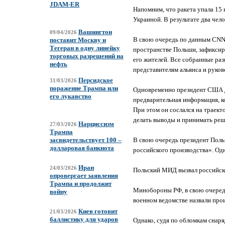
JDAM-ER
Напомним, что ракета упала 15 
Украиной. В результате два чел
Вашингтон
09/04/2026
В свою очередь по данным CNN
поставит Москву и
Тегеран в одну линейку
пространстве Польши, зафиксир
торговых разрешений на
его жителей. Все собранные раз
нефть
представителям альянса и руко
Персидское
31/03/2026
поражение Трампа или
Одновременно президент США Дж
его лукавство
предварительная информация, к
При этом он сослался на траек
делать выводы и принимать ре
Нарциссизм
27/03/2026
Трампа
В свою очередь президент Польш
засвидетельствует 100 –
долларовая банкнота
российского производства». Одн
Иран
24/03/2026
Польский МИД вызвал российск
опровергает заявления
Трампа и продолжит
Минобороны РФ, в свою очередь
войну
военном ведомстве назвали про
Киев готовит
21/03/2026
баллистику для ударов
Однако, судя по обломкам снаря