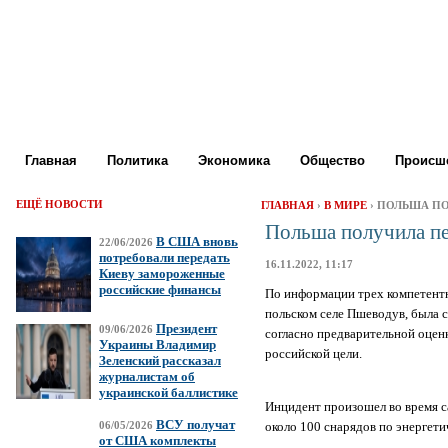
Главная
Политика
Экономика
Общество
Происше
ЕЩЁ НОВОСТИ
ГЛАВНАЯ
›
В МИРЕ
› ПОЛЬША П
Польша получила пе
В США вновь
22/06/2026
потребовали передать
16.11.2022, 11:17
Киеву замороженные
российские финансы
По информации трех компетентн
польском селе Пшеводув, была с
Президент
09/06/2026
согласно предварительной оце
Украины Владимир
российской цели.
Зеленский рассказал
журналистам об
украинской баллистике
Инцидент произошел во время с
ВСУ получат
около 100 снарядов по энергет
06/05/2026
от США комплекты