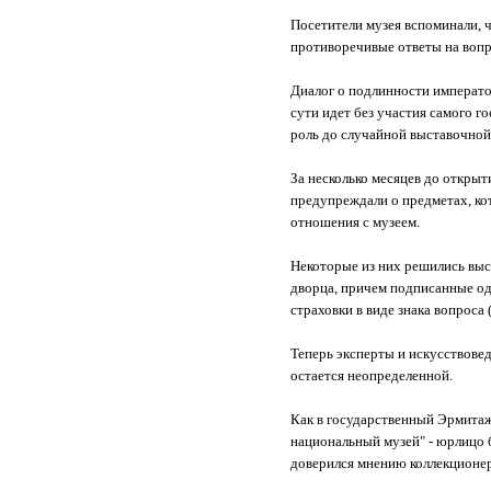
Посетители музея вспоминали, ч
противоречивые ответы на вопр
Диалог о подлинности императо
сути идет без участия самого го
роль до случайной выставочно
За несколько месяцев до откры
предупреждали о предметах, ко
отношения с музеем.
Некоторые из них решились выс
дворца, причем подписанные од
страховки в виде знака вопроса (
Теперь эксперты и искусствове
остается неопределенной.
Как в государственный Эрмитаж 
национальный музей" - юрлицо 
доверился мнению коллекционер