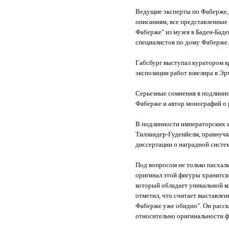
Ведущие эксперты по Фаберже, 
описаниям, все представленные
Фаберже" из музея в Баден-Баден
специалистов по дому Фаберже
Габсбург выступал куратором 
экспозиции работ ювелира в Эр
Серьезные сомнения в подлинно
Фаберже и автор монографий о 
В подлинности императорских я
Тилландер-Гуденйелм, правнучк
диссертации о наградной систе
Под вопросом не только пасхаль
оригинал этой фигуры хранится 
который обладает уникальной к
отметил, что считает выставлен
Фаберже уже обидно". Он расск
относительно оригинальности фи