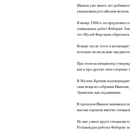
Иванов уже много лет добиваетс
уважаемым российским музеем
В конце 1990-х он предложил с
уникальных работ Фаберже. Ему
что Музей Ферсмана обратился к
Вскоре после этого в коллекции
похожие на несколько предмето
При этом коллекционер утверждае
как и про другие свои спорные 
В Музеях Кремля подтверждают 
таки вещи из собрания Иванова,
Эрмитаже как подлинники.
В прошлом Иванов занимался по
высоко оценили многие специал
Но вне узкого круга специалисто
Ротшильдов работы Фаберже за 