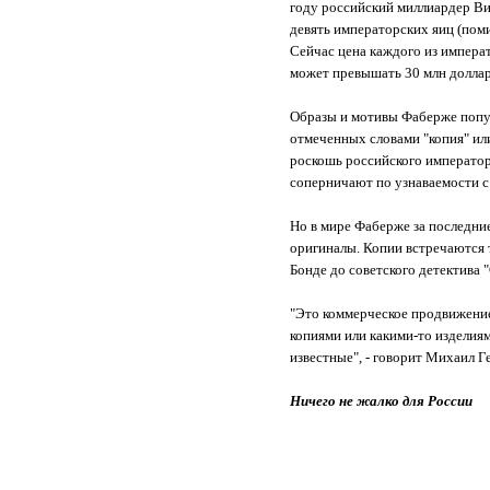
году российский миллиардер Ви
девять императорских яиц (поми
Сейчас цена каждого из императ
может превышать 30 млн долла
Образы и мотивы Фаберже попул
отмеченных словами "копия" и
роскошь российского императорс
соперничают по узнаваемости с
Но в мире Фаберже за последние
оригиналы. Копии встречаются т
Бонде до советского детектива 
"Это коммерческое продвижение
копиями или какими-то изделиям
известные", - говорит Михаил Г
Ничего не жалко для России