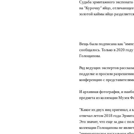
Судьба эрмитажного экспоната с
на "Курочку" яйцо, отличающеес
золотой каймы яйцо разделяетс
Вещь была подписана как "импер
сообщалось. Только в 2020 год
Голощапова.
Ряд ведущих экспертов рассказ
подделке и просили разрешения 
конференцию с представителями
И архивная фотография, и наибо
предмета из коллекции Музея Ф
"Какое из двух яиц оригинал, а 
отвечал летом 2018 года Эрмита
Это значит, что еще за два с п
коллекции Голощапова не являе
"императорское пасхальное яйц