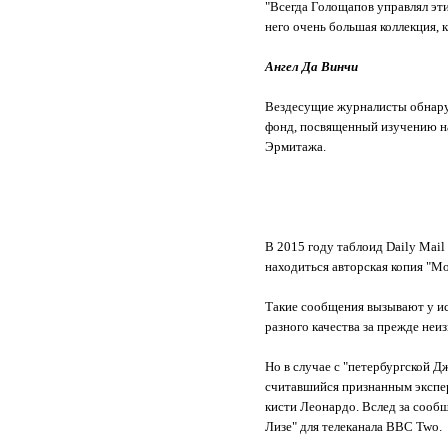
"Всегда Голощапов управлял эти
него очень большая коллекция, 
Ангел Да Винчи
Вездесущие журналисты обнаруж
фонд, посвященный изучению на
Эрмитажа.
В 2015 году таблоид Daily Mai
находиться авторская копия "М
Такие сообщения вызывают у ис
разного качества за прежде не
Но в случае с "петербургской Д
считавшийся признанным экспер
кисти Леонардо. Вслед за сооб
Лизе" для телеканала BBC Two.