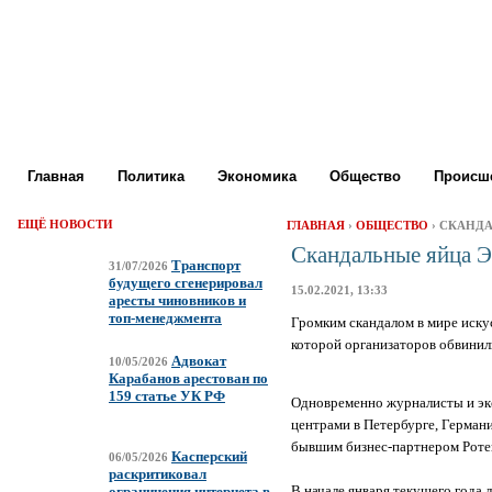
Главная
Политика
Экономика
Общество
Происше
ЕЩЁ НОВОСТИ
ГЛАВНАЯ
›
ОБЩЕСТВО
› СКАНД
Скандальные яйца 
Транспорт
31/07/2026
будущего сгенерировал
15.02.2021, 13:33
аресты чиновников и
топ-менеджмента
Громким скандалом в мире иску
которой организаторов обвинил
Адвокат
10/05/2026
Карабанов арестован по
159 статье УК РФ
Одновременно журналисты и эк
центрами в Петербурге, Герман
бывшим бизнес-партнером Роте
Касперский
06/05/2026
раскритиковал
В начале января текущего года
ограничения интернета в