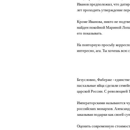
Иванов предположил, что датиро
лет проходить утверждение пер
Кроме Иванова, никто не подтв
найден покойной Мариной Лопат
его показывать.
На повторную просьбу корреспо
интересно, ага. Ты хочешь всю 
Безусловно, Фаберже - единст
пасхальные яйца сделали семей
царской России. С революцией 
Императорскими называются чут
российских монархов. Александр 
заказывая подарки как своей су
Оценить современную стоимость