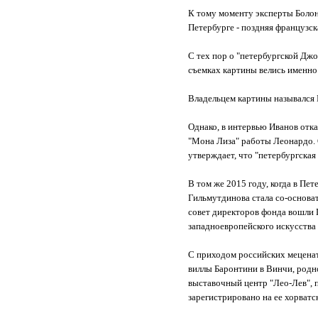
К тому моменту эксперты Болон
Петербурге - поздняя французск
С тех пор о "петербургской Джо
съемках картины велись именно
Владельцем картины назывался 
Однако, в интервью Иванов отказ
"Мона Лиза" работы Леонардо. О
утверждает, что "петербургская
В том же 2015 году, когда в Пе
Гильмутдинова стала со-основат
совет директоров фонда вошли 
западноевропейского искусств
С приходом российских меценат
виллы Баронтини в Винчи, родн
выставочный центр "Лео-Лев",
зарегистрировано на ее хорватс