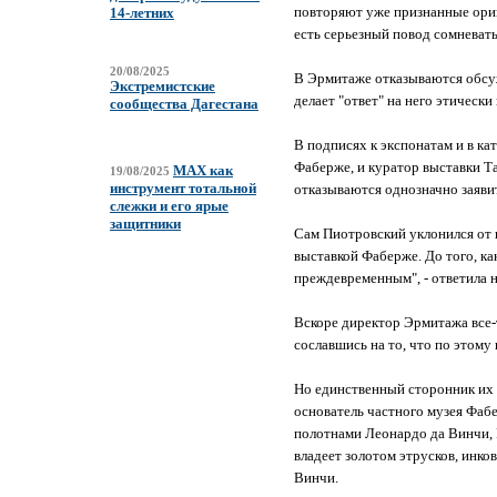
повторяют уже признанные ориги
14-летних
есть серьезный повод сомневать
20/08/2025
В Эрмитаже отказываются обсуж
Экстремистские
делает "ответ" на него этическ
сообщества Дагестана
В подписях к экспонатам и в к
Фаберже, и куратор выставки Та
MAX как
19/08/2025
инструмент тотальной
отказываются однозначно заяви
слежки и его ярые
защитники
Сам Пиотровский уклонился от 
выставкой Фаберже. До того, к
преждевременным", - ответила 
Вскоре директор Эрмитажа все-т
сославшись на то, что по этому
Но единственный сторонник их 
основатель частного музея Фабе
полотнами Леонардо да Винчи, Р
владеет золотом этрусков, инко
Винчи.