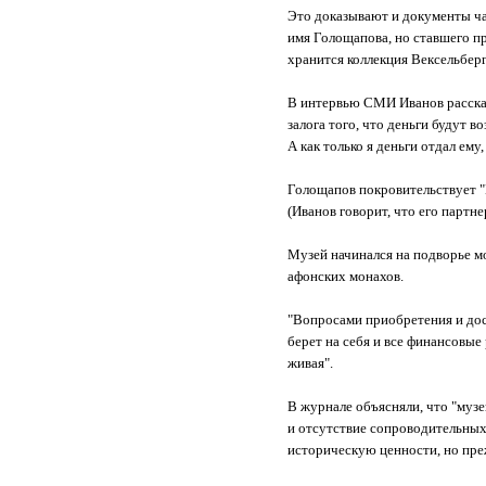
Это доказывают и документы ча
имя Голощапова, но ставшего пр
хранится коллекция Вексельберг
В интервью СМИ Иванов рассказа
залога того, что деньги будут в
А как только я деньги отдал ему
Голощапов покровительствует "
(Иванов говорит, что его партн
Музей начинался на подворье м
афонских монахов.
"Вопросами приобретения и дос
берет на себя и все финансовые
живая".
В журнале объясняли, что "муз
и отсутствие сопроводительных
историческую ценности, но преж