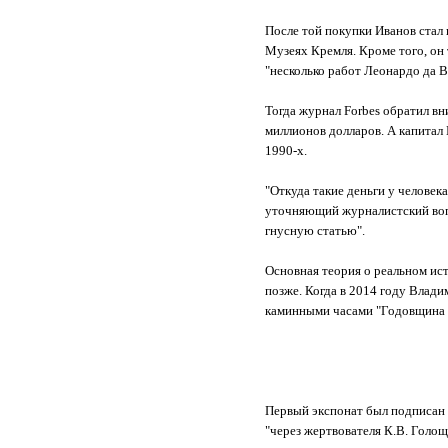
После той покупки Иванов стал 
Музеях Кремля. Кроме того, он 
"несколько работ Леонардо да 
Тогда журнал Forbes обратил вн
миллионов долларов. А капитал 
1990-х.
"Откуда такие деньги у человека
уточняющий журналистский вопр
гнусную статью".
Основная теория о реальном ис
позже. Когда в 2014 году Вла
каминными часами "Годовщина 
Первый экспонат был подписан к
"через жертвователя К.В. Голо