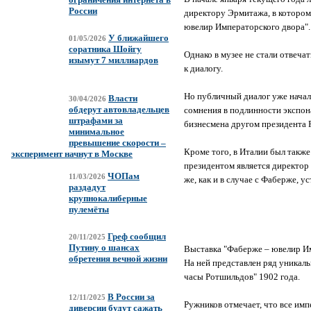
России
директору Эрмитажа, в котором
ювелир Императорского двора"
У ближайшего
01/05/2026
соратника Шойгу
Однако в музее не стали отвеча
изымут 7 миллиардов
к диалогу.
Но публичный диалог уже начал
Власти
30/04/2026
обдерут автовладельцев
сомнения в подлинности экспон
штрафами за
бизнесмена другом президента
минимальное
превышение скорости –
Кроме того, в Италии был такж
эксперимент начнут в Москве
президентом является директо
ЧОПам
11/03/2026
же, как и в случае с Фаберже, 
раздадут
крупнокалиберные
пулемёты
Греф сообщил
20/11/2025
Путину о шансах
Выставка "Фаберже ‒ ювелир Им
обретения вечной жизни
На ней представлен ряд уникал
часы Ротшильдов" 1902 года.
В России за
12/11/2025
Ружников отмечает, что все им
диверсии будут сажать