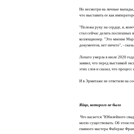
Но несмотря на личные выпады, 
что выставить ее как императо
"Положа руку на сердце, я, кон
стал сейчас делать поспешных в
коллекционер. "Это мнение Мари
документов, нет ничего", - сказ
Лопато умерла в июле 2020 года
заявил, что перед выставкой эк
этих слов и сказал, что процесс
И в Эрмитаже не ответили на с
Яйцо, которого не было
Что касается "Юбилейного сваде
могло существовать. Об этом го
главного мастера Фаберже Фра