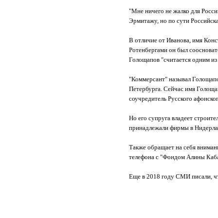
"Мне ничего не жалко для Росси
Эрмитажу, но по сути Российск
В отличие от Иванова, имя Конс
Ротенбергами он был соосноват
Голощапов "считается одним из 
"Коммерсант" называл Голощапо
Петербурга. Сейчас имя Голоща
соучредитель Русского афонско
Но его супруга владеет строите
принадлежали фирмы в Нидерлан
Также обращает на себя вниман
телефона с "Фондом Алины Каба
Еще в 2018 году СМИ писали, ч