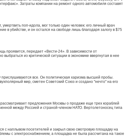
 «Интерфакс». Затраты компании на ремонт одного автомобиля составят
 умертвить поп-идола, мог только один человек: его личный врач
е в убийстве, и он остался на свободе лишь благодаря залогу в $75
ощь проявится, передает «Вести-24». В зависимости от
о выбраться из критической ситуации в экономике ввергнутая в нее
 прислушиваются все. Он политическая харизма высшей пробы.
двухполярный мир, сметен Советский Союз и создано "нечто" на его
 рассматривает предложения Москвы о продаже еще трех кораблей
люченной между Россией и страной-членом НАТО. Вертолетоносец типа
ся с наплывом посетителей и закрыл свою смотровую площадку на
блемы с электроснабжением, а площадка не была рассчитана на такое