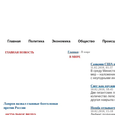
Главная
Политика
Экономика
Общество
Происш
Главная
› В мире
ГЛАВНАЯ НОВОСТЬ
В МИРЕ
Санкции США пр
11.02.2010, 01:37
В среду Минист
мер – наложение
с неугодными ино
Снег как оружи
10.02.2010, 18:45
Две гигантские 
количество легк
другая накрыла г
Лавров назвал главные боеголовки
Honda отзывает
против России
10.02.2010, 15:10
Дефект подушек 
АКТУАЛЬНОЕ ВИДЕО