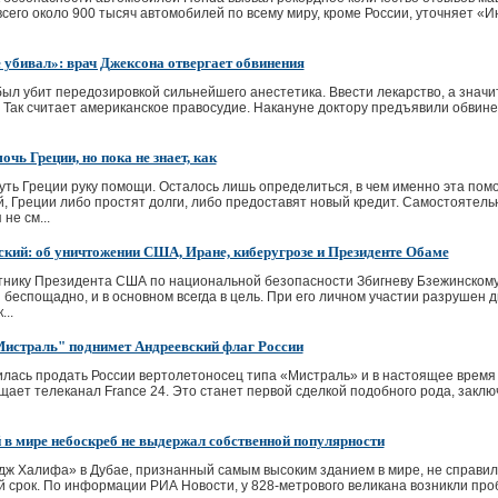
е, всего около 900 тысяч автомобилей по всему миру, кроме России, уточняет
 убивал»: врач Джексона отвергает обвинения
ыл убит передозировкой сильнейшего анестетика. Ввести лекарство, а значит,
Так считает американское правосудие. Накануне доктору предъявили обвинени
чь Греции, но пока не знает, как
уть Греции руку помощи. Осталось лишь определиться, в чем именно эта пом
, Греции либо простят долги, либо предоставят новый кредит. Самостоятельн
не см...
ский: об уничтожении США, Иране, киберугрозе и Президенте Обаме
тнику Президента США по национальной безопасности Збигневу Бзежинскому
и беспощадно, и в основном всегда в цель. При его личном участии разрушен 
...
истраль" поднимет Андреевский флаг России
илась продать России вертолетоносец типа «Мистраль» и в настоящее время
бщает телеканал France 24. Это станет первой сделкой подобного рода, зак
в мире небоскреб не выдержал собственной популярности
ж Халифа» в Дубае, признанный самым высоким зданием в мире, не справил
срок. По информации РИА Новости, у 828-метрового великана возникли про