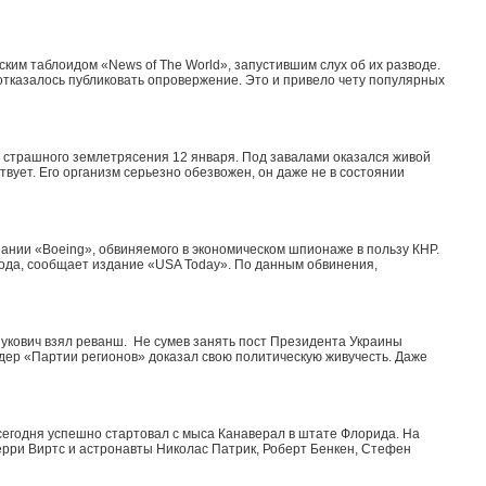
нским таблоидом «News of The World», запустившим слух об их разводе.
отказалось публиковать опровержение. Это и привело чету популярных
 страшного землетрясения 12 января. Под завалами оказался живой
твует. Его организм серьезно обезвожен, он даже не в состоянии
ании «Boeing», обвиняемого в экономическом шпионаже в пользу КНР.
года, сообщает издание «USA Today». По данным обвинения,
укович взял реванш. Не сумев занять пост Президента Украины
дер «Партии регионов» доказал свою политическую живучесть. Даже
 сегодня успешно стартовал с мыса Канаверал в штате Флорида. На
рри Виртс и астронавты Николас Патрик, Роберт Бенкен, Стефен