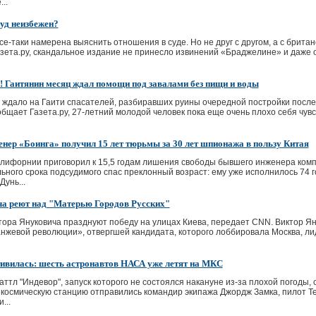
..
уд неизбежен?
се-таки намерена выяснить отношения в суде. Но не друг с другом, а с брита
зета.ру, скандальное издание не принесло извинений «Браджелине» и даже 
! Гаитянин месяц ждал помощи под завалами без пищи и воды
ждало на Гаити спасателей, разбиравших руины очередной постройки после
общает Газета.ру, 27-летний молодой человек пока еще очень плохо себя чувс
енер «Боинга» получил 15 лет тюрьмы за 30 лет шпионажа в пользу Китая
лифорнии приговорил к 15,5 годам лишения свободы бывшего инженера комп
ьного срока подсудимого спас преклонный возраст: ему уже исполнилось 74 
унь...
а реют над "Матерью Городов Русских"
ора Януковича празднуют победу на улицах Киева, передает CNN. Виктор Ян
нжевой революции», отвергшей кандидата, которого лоббировала Москва, ли
ивилась: шесть астронавтов НАСА уже летят на МКС
ттл "Индевор", запуск которого не состоялся накануне из-за плохой погоды,
осмическую станцию отправились командир экипажа Джордж Замка, пилот Те
...