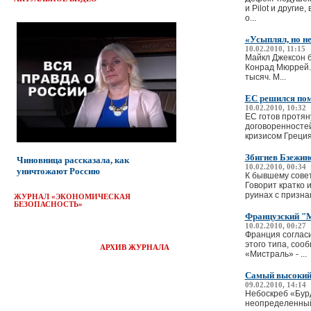
и Pilot и други
о...
«Усыплял, но не
10.02.2010, 11:15
Майкл Джексон б
Конрад Мюррей. 
тысяч. М...
ЕС решился помо
10.02.2010, 10:32
ЕС готов протян
договоренностей
кризисом Греция 
Збигнев Бзежин
Чиновница рассказала, как
10.02.2010, 00:34
уничтожают Россию
К бывшему сове
Говорит кратко 
руинах с признак
ЖУРНАЛ «ЭКОНОМИЧЕСКАЯ
БЕЗОПАСНОСТЬ»
Французский "М
10.02.2010, 00:27
Франция соглас
этого типа, соо
АРХИВ ЖУРНАЛА
«Мистраль» - ...
Самый высокий 
09.02.2010, 14:14
Небоскреб «Бурд
неопределенный 