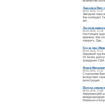
количество госте.
Джолли и Пит: с
09.02.2010, 12:47
Звездная пара в
Как сообщает Га
акт...
Достали живого
09.02.2010, 12:20
Настоящее чудо 
мужчина. Как со
говорить. Одн...
Год за два: Инж
09.02.2010, 11:23
Окружной суд Ка
От более длител
гражданин США Д
Флаги Янукович
08.02.2010, 23:45
Сторонники Викт
вследствие «ора
регистрация ...
Погода смилост
08.02.2010, 13:08
Американский ша
международную к
Робинсон и Кэтри