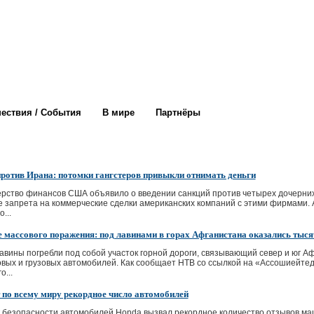
ествия / События
В мире
Партнёры
отив Ирана: потомки гангстеров привыкли отнимать деньги
ерство финансов США объявило о введении санкций против четырех дочерни
 запрета на коммерческие сделки американских компаний с этими фирмами.
...
е массового поражения: под лавинами в горах Афганистана оказались тыс
лавины погребли под собой участок горной дороги, связывающий север и юг 
овых и грузовых автомобилей. Как сообщает НТВ со ссылкой на «Ассошиейтед
о...
 по всему миру рекордное число автомобилей
безопасности автомобилей Honda вызвал рекордное количество отзывов маши