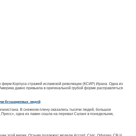
х фирм Корпуса стражей исламской революции (КСИР) Ирана. Одна из
 Америка давно привыкла в оригинальной грубой форме расправляться
ячи беззащитных людей
Афганистана. В снежном плену оказались тысячи людей, большое
 Пресс», одна из лавин сошла на перевал Саланг в понедельник,
н этой марки. Отзыву подлежат модели Accord, Civic, Odyssey, CR-V