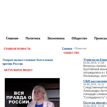
Главная
Политика
Экономика
Общество
Происше
Главная
› Общество
ГЛАВНАЯ НОВОСТЬ
ОБЩЕСТВО
Туристы из Евро
Лавров назвал главные боеголовки
04.06.2010, 17:08
против России
Вопросы начала 
Балтийской воен
АКТУАЛЬНОЕ ВИДЕО
обсуждались в г
Росграницы, конт
СКП рассмотрит 
04.06.2010, 16:52
Следственный ко
Александра Арте
площади сломали
"Солидарность" 
Госдума просит 
04.06.2010, 12:18