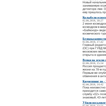
Новый начальник
занимаемую осуж
детекторе лжи. О
ему пришлось про
Колыбели освоен
02.06.2010, 18:27
2 июня космодро
космодром в мир
«Байконур» видел
космического тур
Безнаказанности
02.06.2010, 17:42
Главный редакто
(ОС) при ГУВД М
московских мили
открыта в здании
Венки на землю 
02.06.2010, 15:54
Россия прощаетс
жизни на 78-м го
Первым же опубл
обвинения в анти
Киднеппинг по -
02.06.2010, 14:42
Пока неизвестно 
приходится само
службу «02» позв
знакомый, 43-лет
Убили восьмиле
02.06.2010, 13:51