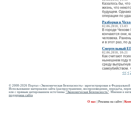
Казалось бы, чт
жизнь, что некот
будущем. Однако
операции по уда
Разборки в Чехо
02.06.2010, 13:03
В городе Чехове
кончаются они, к
человека. Ранен
и в этот раз, по 
Смертельный Е
02.06.2010, 10:21
Как считают пси
нынешнем году пр
среду выпрыгнув 
самоубийством. О
<<
<
© 2008-2026 Портал «Экономическая Безопасность» зарегистрирован в Федеральной 
Использование материалов сайта (распространение, воспроизведение, передача, перев
или с прямым цитированием источника
"Экономическая Безопасность"
. Мнения и взгл
поддержка сайта
О нас
|
Реклама на сайте
|
Кон