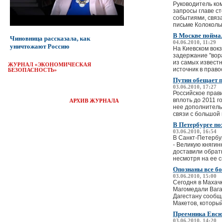
Руководитель ко
запросы главе с
событиями, связ
письме Колокольц
В Москве пойма
Чиновница рассказала, как
04.06.2010, 11:29
уничтожают Россию
На Киевском вок
задержание "вора
из самых извест
ЖУРНАЛ «ЭКОНОМИЧЕСКАЯ
источник в право
БЕЗОПАСНОСТЬ»
Путин обещает 
03.06.2010, 17:27
Российское прав
вплоть до 2011 г
АРХИВ ЖУРНАЛА
нее дополнитель
связи с большой 
В Петербурге п
03.06.2010, 16:54
В Санкт-Петербу
- Великую княгин
доставили обратн
несмотря на ее с
Опознаны все бо
03.06.2010, 15:00
Сегодня в Махач
Магомедали Вага
Дагестану сообщ
Макетов, которы
Преемника Евсю
03.06.2010, 14:20