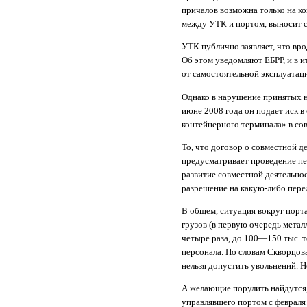
причалов возможна только на к
между УТК и портом, выносит
УТК публично заявляет, что вр
Об этом уведомляют ЕБРР, и в и
от самостоятельной эксплуатац
Однако в нарушение принятых н
июне 2008 года он подает иск 
контейнерного терминала» в со
То, что договор о совместной д
предусматривает проведение пе
развитие совместной деятельнос
разрешение на какую-либо перед
В общем, ситуация вокруг порт
грузов (в первую очередь метал
четыре раза, до 100—150 тыс. 
персонала. По словам Скворцова
нельзя допустить увольнений. Н
А желающие порулить найдутся, 
управлявшего портом с февраля 