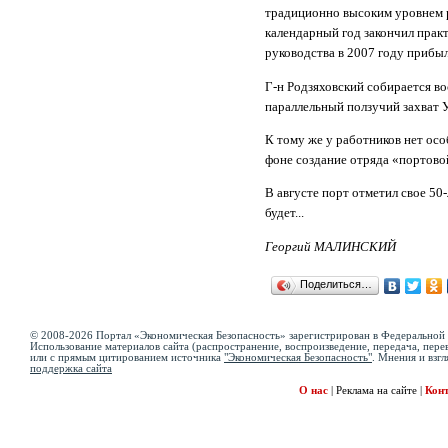
традиционно высоким уровнем р
календарный год закончил прак
руководства в 2007 году прибыл
Г-н Родзяховский собирается во
параллельный ползучий захват 
К тому же у работников нет ос
фоне создание отряда «портовой
В августе порт отметил свое 50-
будет...
Георгий МАЛИНСКИЙ
Поделиться…
© 2008-2026 Портал «Экономическая Безопасность» зарегистрирован в Федеральной 
Использование материалов сайта (распространение, воспроизведение, передача, перев
или с прямым цитированием источника
"Экономическая Безопасность"
. Мнения и взгл
поддержка сайта
О нас
|
Реклама на сайте
|
Кон