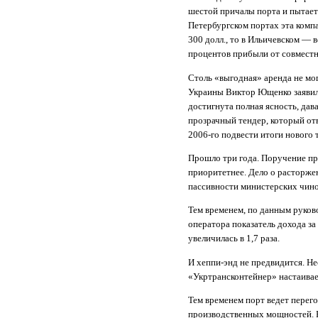
шестой причалы порта и пытаетс
Петербургском портах эта комп
300 долл., то в Ильичевском — в
процентов прибыли от совместн
Столь «выгодная» аренда не мог
Украины Виктор Ющенко заявил:
достигнута полная ясность, да
прозрачный тендер, который от
2006-го подвести итоги нового 
Прошло три года. Поручение п
приоритетнее. Дело о расторжен
пассивности министерских чино
Тем временем, по данным руково
оператора показатель дохода за
увеличилась в 1,7 раза.
И хеппи-энд не предвидится. Не
«Укртрансконтейнер» настаивает
Тем временем порт ведет перег
производственных мощностей. Ба