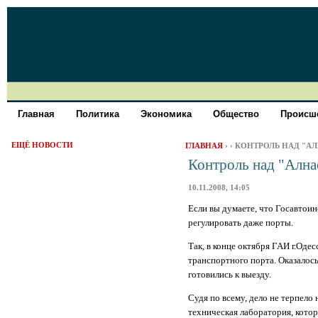
Главная
Политика
Экономика
Общество
Происше
ЕЩЁ НОВОСТИ
ГЛАВНАЯ
›
› КОНТРОЛЬ НАД "А
Контроль над "Ална
10.11.2008, 14:05
Если вы думаете, что Госавтоин
регулировать даже порты.
Так, в конце октября ГАИ г.Оде
транспортного порта. Оказалос
готовились к выезду.
Судя по всему, дело не терпело
техническая лаборатория, котор