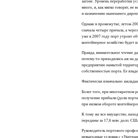
загоне. Уровень переработки у
много, и, как мягко говорят, не
и назначению нынешнего дирек
Однако в промежутке, летом 200
сначала четыре причала, а чере
уже в 2007 году порт утроит об
контейнерное хозяйство будет в
Правда, внимательное чтение да
почему-то приходились аж на д
предприятию намытой территори
собственностью порта. Ее влад
Фактически изначально закладыв
Более того, при многократном 
получение прибыли (доли порта 
при низком обороте контейнеро
К тому же все имущество, нахо
переданы за 17,6 млн. долл. С
Руководитель портового профсо
невыгодные условия с «Укртран