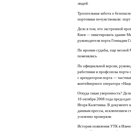
людей.
Трогательная забота о безопасн
портовики почувствовали: порт 
Дело в том, что экстренной про
Киев — пикетировать здание Ми
руководителя порта Геннадия С
По иронии судьбы, еще весной М
поменялись.
По официальной версии, руково
работники и профсоюзы порта о
с арендатором порта — частны
контейнерного оператора «Наци
Откуда такая уверенность? Дело
16 октября 2008 года председа
Игоря Калетника. В документе к
данным прессы, исключением ст
усиленно проверяли.
История появления УТК в Ильче