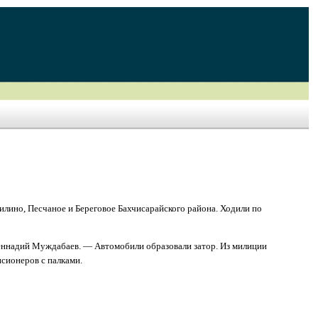
илино, Песчаное и Береговое Бахчисарайского района. Ходили по
Геннадий Муждабаев. — Автомобили образовали затор. Из милиции
нсионеров с палками.