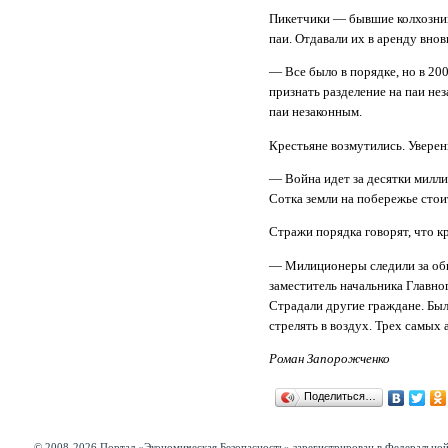
Пикетчики — бывшие колхозники
паи. Отдавали их в аренду вно
— Все было в порядке, но в 20
признать разделение на паи не
паи незаконным.
Крестьяне возмутились. Уверен
— Война идет за десятки милли
Сотка земли на побережье стои
Стражи порядка говорят, что к
— Милиционеры следили за общ
заместитель начальника Главно
Страдали другие граждане. Был
стрелять в воздух. Трех самых
Роман Запорожченко
Поделиться…
© 2008-2026 Портал «Экономическая Безопасность» зарегистрирован в Федеральной