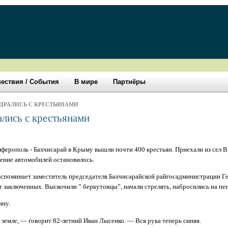
ествия / События
В мире
Партнёры
ОДРАЛИСЬ С КРЕСТЬЯНАМИ
лись с крестьянами
ферополь - Бахчисарай в Крыму вышли почти 400 крестьян. Приехали из сел В
ние автомобилей остановилось.
 вспоминает заместитель председателя Бахчисарайской райгосадминистрации 
т заключенных. Выскочили ” беркутовцы”, начали стрелять, набросились на пе
ину.
 земле, — говорит 82-летний Иван Лысенко. — Вся рука теперь синяя.