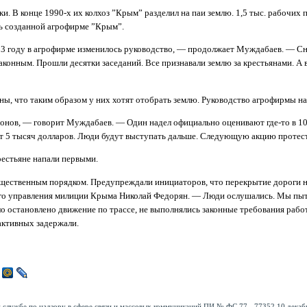
. В конце 1990-х их колхоз ”Крым” разделил на паи землю. 1,5 тыс. рабочих п
вь созданной агрофирме ”Крым”.
03 году в агрофирме изменилось руководство, — продолжает Муждабаев. — Снач
законным. Прошли десятки заседаний. Все признавали землю за крестьянами. А
ны, что таким образом у них хотят отобрать землю. Руководство агрофирмы н
онов, — говорит Муждабаев. — Один надел официально оценивают где-то в 100
т 5 тысяч долларов. Люди будут выступать дальше. Следующую акцию протест
рестьяне напали первыми.
ественным порядком. Предупреждали инициаторов, что перекрытие дороги нед
го управления милиции Крыма Николай Федорян. — Люди ослушались. Мы пытал
о остановлено движение по трассе, не выполнялись законные требования рабо
 активных задержали.
 службе по надзору в сфере связи и массовых коммуникаций ПИ № ФС 77 - 77352 10 декабр