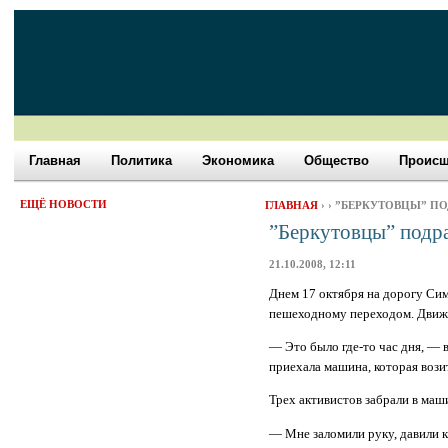
Главная
Политика
Экономика
Общество
Происш
ЕЩЁ НОВОСТИ
ГЛАВНАЯ
›
› ”БЕРКУТОВЦЫ” П
”Беркутовцы” подра
21.10.2008, 12:11
Днем 17 октября на дорогу Сим
пешеходному переходом. Движе
— Это было где-то час дня, —
приехала машина, которая вози
Трех активистов забрали в маш
— Мне заломили руку, давили к