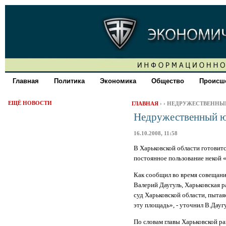
Главная
Политика
Экономика
Общество
Происше
ЕЩЁ НОВОСТИ
ГЛАВНАЯ
›
› НЕДРУЖЕСТВЕННЫ
Недружественный 
16.10.2008, 11:58
В Харьковской области готовитс
постоянное пользование некой 
Как сообщил во время совещани
Валерий Даугуль, Харьковская 
суд Харьковской области, пытая
эту площадь», - уточнил В.Дауг
По словам главы Харьковской р