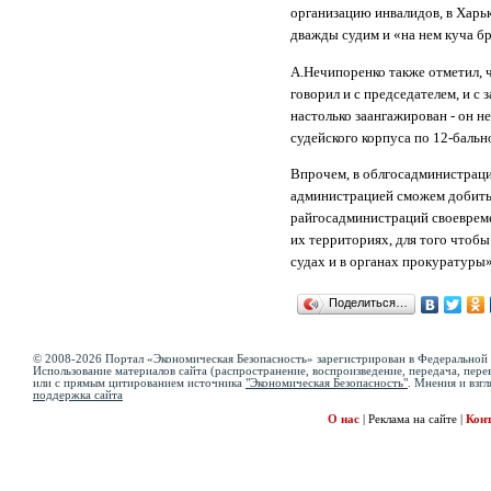
организацию инвалидов, в Харь
дважды судим и «на нем куча б
А.Нечипоренко также отметил, 
говорил и с председателем, и с 
настолько заангажирован - он н
судейского корпуса по 12-бально
Впрочем, в облгосадминистраци
администрацией сможем добиться
райгосадминистраций своевреме
их территориях, для того чтобы
судах и в органах прокуратуры»
Поделиться…
© 2008-2026 Портал «Экономическая Безопасность» зарегистрирован в Федеральной 
Использование материалов сайта (распространение, воспроизведение, передача, перев
или с прямым цитированием источника
"Экономическая Безопасность"
. Мнения и взгл
поддержка сайта
О нас
|
Реклама на сайте
|
Кон