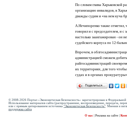
По словам главы Харьковской р
организацию инвалидов, в Харь
дважды судим и «на нем куча б
А.Нечипоренко также отметил, 
говорил и с председателем, и с 
настолько заангажирован - он н
судейского корпуса по 12-бально
Впрочем, в облгосадминистраци
администрацией сможем добиться
райгосадминистраций своевреме
их территориях, для того чтобы
судах и в органах прокуратуры»
Поделиться…
© 2008-2026 Портал «Экономическая Безопасность» зарегистрирован в Федеральной 
Использование материалов сайта (распространение, воспроизведение, передача, перев
или с прямым цитированием источника
"Экономическая Безопасность"
. Мнения и взгл
поддержка сайта
О нас
|
Реклама на сайте
|
Кон