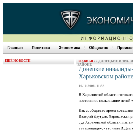
Главная
Политика
Экономика
Общество
Происше
ЕЩЁ НОВОСТИ
ГЛАВНАЯ
›
› ДОНЕЦКИЕ ИНВАЛИ
РАЙОНЕ
Донецкие инвалиды-р
Харьковском район
16.10.2008, 11:58
В Харьковской области готовитс
постоянное пользование некой 
Как сообщил во время совещани
Валерий Даугуль, Харьковская 
суд Харьковской области, пытая
эту площадь», - уточнил В.Дауг