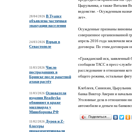
Цырульника, а также Виталия Ве
ведомстве. - Осужденным назна
В Туапсе
28/04/2026
лет».
объявлена частичная
эвакуация населения
Осужденные признаны виновными
совершенное организованной гру
апрель 2016 года заключили м
Взрыв в
24/03/2026
Севастополе
договоры. По этим договорам о
«Гражданский иск, заявленный б
сообщили ТАСС в пресс-службе 
Число
11/03/2026
расследование в отношении кот
пострадавших в
общего режима, остальные фигур
Брянске после ракетной
атаки растёт
Клеблеев, Синюхин, Цырульник и
Основателя
банка Виктор Аверин и начальн
11/03/2026
издания Readovka
Уголовные дела в отношении ни
обвиняют в краже
автомобили и деньги на банков
миллиарда у
Минобороны РФ
Поделиться…
Дуров и Z-
11/02/2026
блогеры
прокомментировали