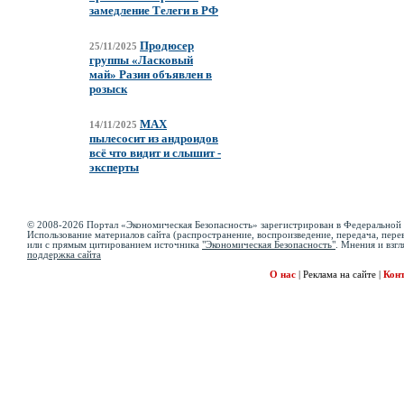
замедление Телеги в РФ
Продюсер
25/11/2025
группы «Ласковый
май» Разин объявлен в
розыск
MAX
14/11/2025
пылесосит из андроидов
всё что видит и слышит -
эксперты
© 2008-2026 Портал «Экономическая Безопасность» зарегистрирован в Федеральной 
Использование материалов сайта (распространение, воспроизведение, передача, перев
или с прямым цитированием источника
"Экономическая Безопасность"
. Мнения и взгл
поддержка сайта
О нас
|
Реклама на сайте
|
Кон