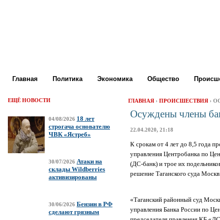
Главная
Политика
Экономика
Общество
Происше
ЕЩЁ НОВОСТИ
ГЛАВНАЯ
›
ПРОИСШЕСТВИЯ
› О
Осуждены члены бан
18 лет
04/08/2026
строгача основателю
22.04.2020, 21:18
ЧВК «Ястреб»
К срокам от 4 лет до 8,5 года
управления Центробанка по Це
Атаки на
30/07/2026
(ДС-банк) и трое их подельник
склады Wildberries
решение Таганского суда Моск
активизированы
«Таганский районный суд Моск
Бензин в РФ
30/06/2026
управления Банка России по Цен
сделают грязным
председателя правления КБ «ДС