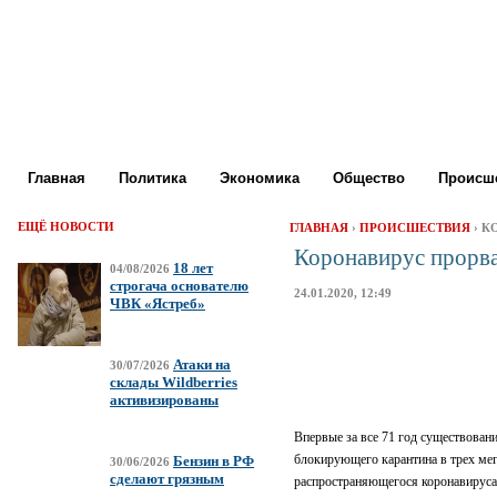
Главная
Политика
Экономика
Общество
Происше
ЕЩЁ НОВОСТИ
ГЛАВНАЯ
›
ПРОИСШЕСТВИЯ
› К
Коронавирус прорва
18 лет
04/08/2026
строгача основателю
24.01.2020, 12:49
ЧВК «Ястреб»
Атаки на
30/07/2026
склады Wildberries
активизированы
Впервые за все 71 год существован
блокирующего карантина в трех мег
Бензин в РФ
30/06/2026
сделают грязным
распространяющегося коронавирус