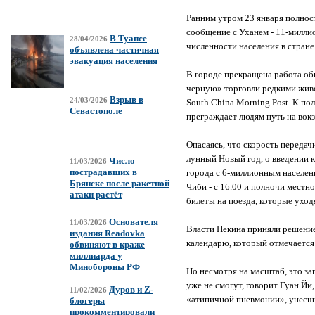
Ранним утром 23 января полнос
сообщение с Уханем - 11-милли
В Туапсе
28/04/2026
численности населения в стране
объявлена частичная
эвакуация населения
В городе прекращена работа общ
черную» торговли редкими живо
Взрыв в
24/03/2026
South China Morning Post. К по
Севастополе
преграждает людям путь на вок
Опасаясь, что скорость передач
лунный Новый год, о введении к
Число
11/03/2026
пострадавших в
города с 6-миллионным населен
Брянске после ракетной
Чиби - с 16.00 и полночи местн
атаки растёт
билеты на поезда, которые уход
Основателя
11/03/2026
Власти Пекина приняли решение
издания Readovka
календарю, который отмечается 
обвиняют в краже
миллиарда у
Минобороны РФ
Но несмотря на масштаб, это за
уже не смогут, говорит Гуан Й
Дуров и Z-
11/02/2026
«атипичной пневмонии», унесши
блогеры
прокомментировали