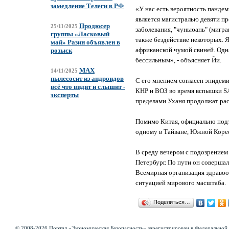
замедление Телеги в РФ
«У нас есть вероятность пандем
является магистралью девяти п
Продюсер
25/11/2025
заболевания, "чуньюань" (мигра
группы «Ласковый
также бездействие некоторых. Я
май» Разин объявлен в
африканской чумой свиней. Одн
розыск
бессильным», - объясняет Йи.
MAX
14/11/2025
пылесосит из андроидов
С его мнением согласен эпидем
всё что видит и слышит -
КНР и ВОЗ во время вспышки SA
эксперты
пределами Уханя продолжат рас
Помимо Китая, официально подт
одному в Тайване, Южной Коре
В среду вечером с подозрением
Петербург. По пути он соверша
Всемирная организация здравоо
ситуацией мирового масштаба.
Поделиться…
© 2008-2026 Портал «Экономическая Безопасность» зарегистрирован в Федеральной 