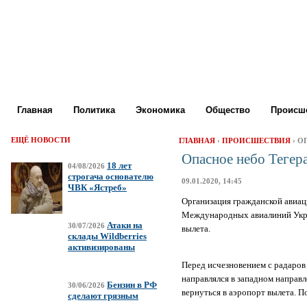
Главная
Политика
Экономика
Общество
Происше
ЕЩЁ НОВОСТИ
ГЛАВНАЯ
›
ПРОИСШЕСТВИЯ
› О
Опасное небо Тегер
18 лет
04/08/2026
строгача основателю
09.01.2020, 14:45
ЧВК «Ястреб»
Организация гражданской авиац
Международных авиалиний Украи
Атаки на
30/07/2026
вылета.
склады Wildberries
активизированы
Перед исчезновением с радаров 
направлялся в западном направ
Бензин в РФ
30/06/2026
вернуться в аэропорт вылета. 
сделают грязным