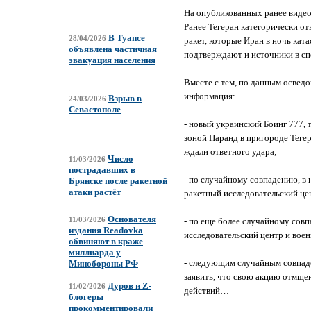
На опубликованных ранее видеоз
Ранее Тегеран категорически от
В Туапсе
28/04/2026
ракет, которые Иран в ночь ка
объявлена частичная
подтверждают и источники в сп
эвакуация населения
Вместе с тем, по данным осве
информация:
Взрыв в
24/03/2026
Севастополе
- новый украинский Боинг 777,
зоной Паранд в пригороде Тегер
ждали ответного удара;
Число
11/03/2026
пострадавших в
- по случайному совпадению, в
Брянске после ракетной
атаки растёт
ракетный исследовательский це
Основателя
- по еще более случайному сов
11/03/2026
издания Readovka
исследовательский центр и вое
обвиняют в краже
миллиарда у
- следующим случайным совпаде
Минобороны РФ
заявить, что свою акцию отмще
Дуров и Z-
11/02/2026
действий…
блогеры
прокомментировали