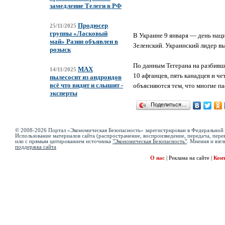
замедление Телеги в РФ
Продюсер
25/11/2025
группы «Ласковый
В Украине 9 января — день нац
май» Разин объявлен в
Зеленский. Украинский лидер в
розыск
По данным Тегерана на разбивше
MAX
14/11/2025
10 афганцев, пять канадцев и ч
пылесосит из андроидов
всё что видит и слышит -
объясняются тем, что многие п
эксперты
Поделиться…
© 2008-2026 Портал «Экономическая Безопасность» зарегистрирован в Федеральной 
Использование материалов сайта (распространение, воспроизведение, передача, перев
или с прямым цитированием источника
"Экономическая Безопасность"
. Мнения и взгл
поддержка сайта
О нас
|
Реклама на сайте
|
Кон