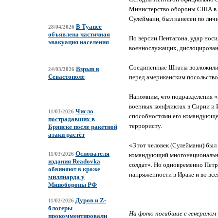
Министерство обороны США в с
Сулеймани, был нанесен по ли
В Туапсе
28/04/2026
объявлена частичная
По версии Пентагона, удар носи
эвакуация населения
военнослужащих, дислоцирован
Соединенные Штаты возложили н
Взрыв в
24/03/2026
Севастополе
перед американским посольством
Напомним, что подразделения «
военных конфликтах в Сирии и 
Число
11/03/2026
способностями его командующе
пострадавших в
террористу.
Брянске после ракетной
атаки растёт
«Этот человек (Сулеймани) был 
Основателя
командующий многонациональным
11/03/2026
издания Readovka
солдат». Но одновременно Петр
обвиняют в краже
напряженности в Ираке и во вс
миллиарда у
Минобороны РФ
Дуров и Z-
11/02/2026
блогеры
На фото погибшие с генералом
прокомментировали