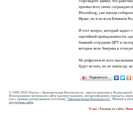
«Президент заявил, что ракетн
призвал всех своих сограждан 
Bloomberg, уже начали собирать
Ираке, но и на всем Ближнем В
И этот вопрос, который задает 
партийной принадлежности, един
бывший сотрудник ЦРУ и экспер
которые вела Америка в этом р
Но рефреном во всех высказыван
будет мстить, но не знаем где, 
Поделиться…
© 2008-2026 Портал «Экономическая Безопасность» зарегистрирован в Федеральной 
Использование материалов сайта (распространение, воспроизведение, передача, перев
или с прямым цитированием источника
"Экономическая Безопасность"
. Мнения и взгл
поддержка сайта
О нас
|
Реклама на сайте
|
Кон