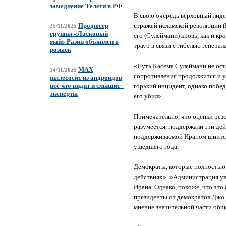
замедление Телеги в РФ
В свою очередь верховный лиде
стражей исламской революции (
Продюсер
25/11/2025
группы «Ласковый
его (Сулеймани) кровь, как и к
май» Разин объявлен в
траур в связи с гибелью генерал
розыск
«Путь Касема Сулеймани не оста
MAX
14/11/2025
сопротивления продолжится и у
пылесосит из андроидов
всё что видит и слышит -
горький инцидент, однако побед
эксперты
его убил».
Примечательно, что оценки ре
разумеется, поддержали эти де
поддерживаемой Ираном шиитск
ушедшего года.
Демократы, которые полностью 
действиях». »Администрация ув
Ирана. Однако, похоже, что это
президенты от демократов Джо Б
мнение значительной части обще