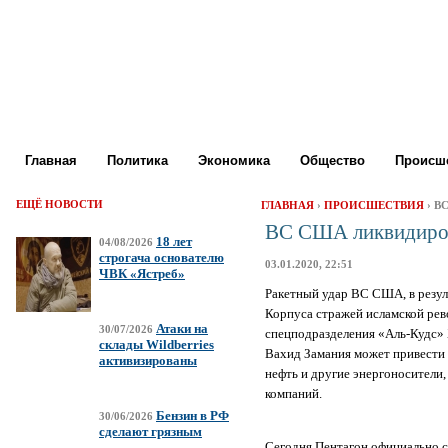
Главная
Политика
Экономика
Общество
Происше
ЕЩЁ НОВОСТИ
ГЛАВНАЯ
›
ПРОИСШЕСТВИЯ
› В
ВС США ликвидиров
18 лет
04/08/2026
строгача основателю
03.01.2020, 22:51
ЧВК «Ястреб»
Ракетный удар ВС США, в резул
Корпуса стражей исламской рев
Атаки на
30/07/2026
спецподразделения «Аль-Кудс»
склады Wildberries
Вахид Замания может привести 
активизированы
нефть и другие энергоносители
компаний.
Бензин в РФ
30/06/2026
сделают грязным
Сегодня Пентагон официально с