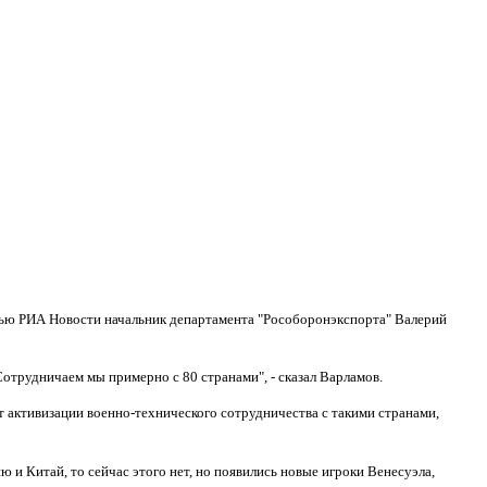
рвью РИА Новости начальник департамента "Рособоронэкспорта" Валерий
Сотрудничаем мы примерно с 80 странами", - сказал Варламов.
т активизации военно-технического сотрудничества с такими странами,
 и Китай, то сейчас этого нет, но появились новые игроки Венесуэла,