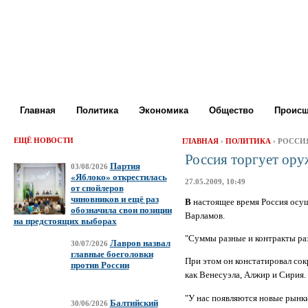
Главная
Политика
Экономика
Общество
Происш
ЕЩЁ НОВОСТИ
ГЛАВНАЯ
›
ПОЛИТИКА
› РОССИ
Россия торгует ору
Партия
03/08/2026
«Яблоко» открестилась
27.05.2009, 10:49
от спойлеров
чиновников и ещё раз
В
настоящее время Россия осущ
обозначила свои позиции
Варламов.
на предстоящих выборах
"Суммы разные и контракты раз
Лавров назвал
30/07/2026
главные боеголовки
При этом он констатировал сок
против России
как Венесуэла, Алжир и Сирия.
"У нас появляются новые рынки
Балтийский
30/06/2026