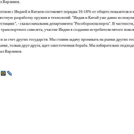
ал Варламов.
орговли с Индией и Китаем составляет порядка 16-18% от общего показателя и 
естную разработку оружия и технологий. "Индия и Китай уже давно из покупа
естициях", - сказал начальник департамента "Рособоронэкспорта". В частност
 транспортного самолета, участие Индии в создании истребителя пятого покол
за счет других государств. Мы ставим задачу проникать на рынки других го
ынке, толкая друг-друга, идет ожесточенная борьба. Мы избирательно подходим
ал Варламов.