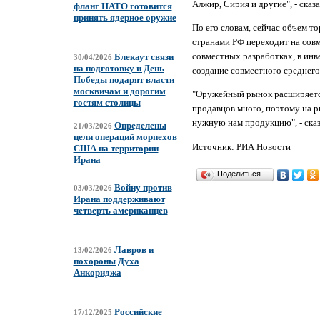
Алжир, Сирия и другие", - сказ
фланг НАТО готовится
принять ядерное оружие
По его словам, сейчас объем т
странами РФ переходит на совм
совместных разработках, в инв
Блекаут связи
30/04/2026
на подготовку и День
создание совместного среднего
Победы подарят власти
москвичам и дорогим
"Оружейный рынок расширяется 
гостям столицы
продавцов много, поэтому на р
нужную нам продукцию", - сказ
Определены
21/03/2026
цели операций морпехов
Источник: РИА Новости
США на территории
Ирана
Поделиться…
Войну против
03/03/2026
Ирана поддерживают
четверть американцев
Лавров и
13/02/2026
похороны Духа
Анкориджа
Российские
17/12/2025