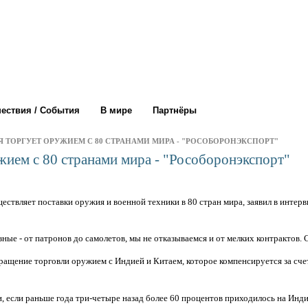
ествия / События
В мире
Партнёры
Я ТОРГУЕТ ОРУЖИЕМ С 80 СТРАНАМИ МИРА - "РОСОБОРОНЭКСПОРТ"
жием с 80 странами мира - "Рособоронэкспорт"
ествляет поставки оружия и военной техники в 80 стран мира, заявил в инте
ные - от патронов до самолетов, мы не отказываемся и от мелких контрактов. 
ращение торговли оружием с Индией и Китаем, которое компенсируется за сче
, если раньше года три-четыре назад более 60 процентов приходилось на Индию