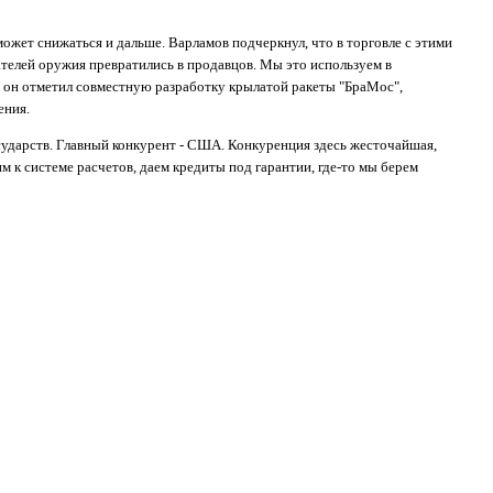
может снижаться и дальше. Варламов подчеркнул, что в торговле с этими
телей оружия превратились в продавцов. Мы это используем в
и, он отметил совместную разработку крылатой ракеты "БраМос",
ения.
сударств. Главный конкурент - США. Конкуренция здесь жесточайшая,
 к системе расчетов, даем кредиты под гарантии, где-то мы берем